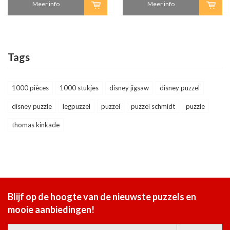
Meer info
Meer info
Tags
1000 pièces
1000 stukjes
disney jigsaw
disney puzzel
disney puzzle
legpuzzel
puzzel
puzzel schmidt
puzzle
thomas kinkade
Blijf op de hoogte van de nieuwste puzzels en
mooie aanbiedingen!