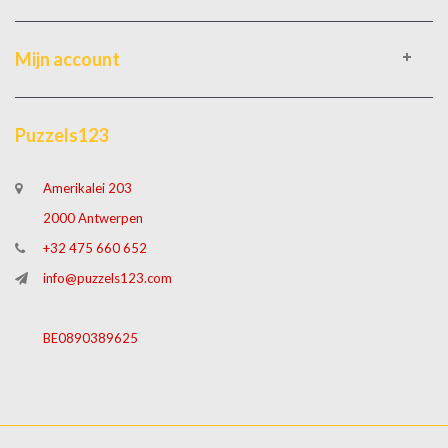
Mijn account
Puzzels123
Amerikalei 203
2000 Antwerpen
+32 475 660 652
info@puzzels123.com
BE0890389625