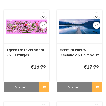
Djeco De toverboom
Schmidt Nieuw-
- 200 stukjes
Zeeland op z'n mooist
- 1000 stukjes
€16,99
€17,99
Meer info
Meer info