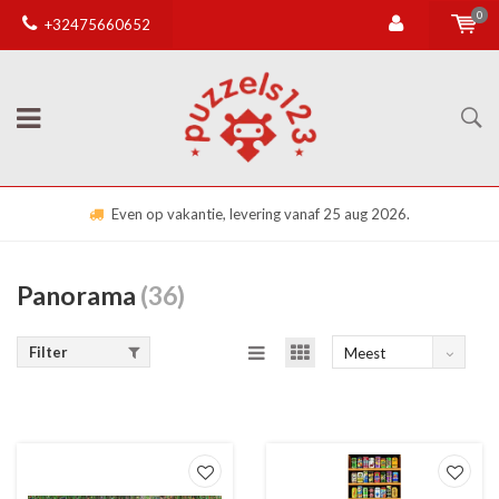
0
+32475660652
2026.
Gratis verzending vanaf € 50,00 (anders €
Panorama
(36)
Filter
Meest
bekeken