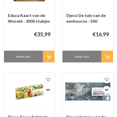
Educa Kaart van de
Djeco De tuin van de
Wereld - 3000 stukjes
eenhoorns - 500
stukjes
€35,99
€16,99
Meer info
Meer info
Djeco Peaceful birds -
Djeco Hymne aan de