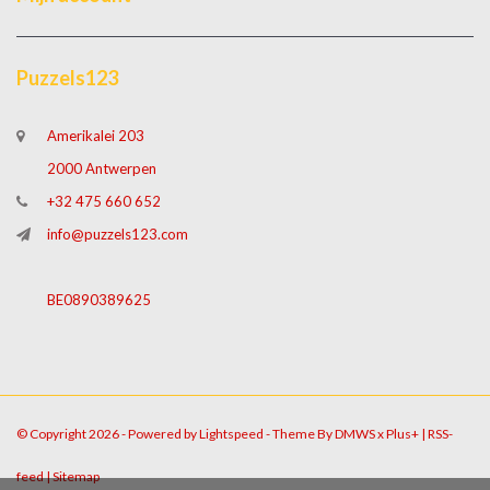
Puzzels123
Amerikalei 203
2000 Antwerpen
+32 475 660 652
info@puzzels123.com
BE0890389625
© Copyright 2026 - Powered by
Lightspeed
- Theme By
DMWS
x
Plus+
|
RSS-
feed
|
Sitemap