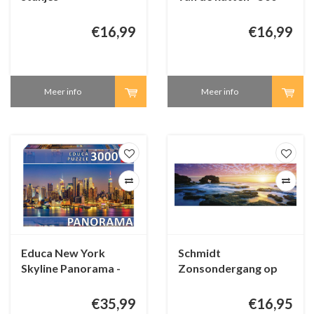
stukjes
€16,99
€16,99
Meer info
Meer info
Educa New York
Schmidt
Skyline Panorama -
Zonsondergang op
3000 stukjes
Bridgewater Bay -
1000 stukjes
€35,99
€16,95