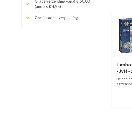
Gratis verzending vanaf € 50,00
(anders € 4,95)
Gratis cadeauverpakking.
Jumbo 
- JvH -
De deeln
Kattensh
mooie katt