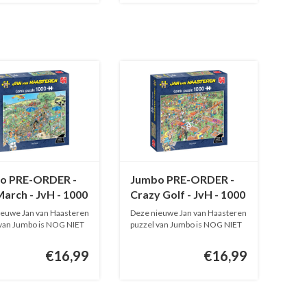
o PRE-ORDER -
Jumbo PRE-ORDER -
arch - JvH - 1000
Crazy Golf - JvH - 1000
es
stukjes
ieuwe Jan van Haasteren
Deze nieuwe Jan van Haasteren
 van Jumbo is NOG NIET
puzzel van Jumbo is NOG NIET
O...
€16,99
€16,99