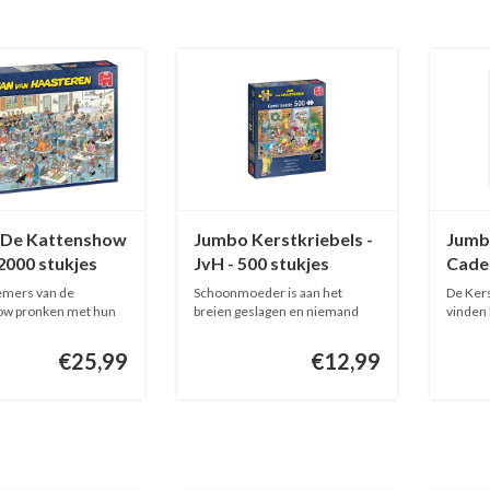
De Kattenshow
Jumbo Kerstkriebels -
Jumb
 2000 stukjes
JvH - 500 stukjes
Cadea
- JvH
emers van de
Schoonmoeder is aan het
De Kers
ow pronken met hun
breien geslagen en niemand
vinden 
en...
ontsnapt ...
voo...
€25,99
€12,99