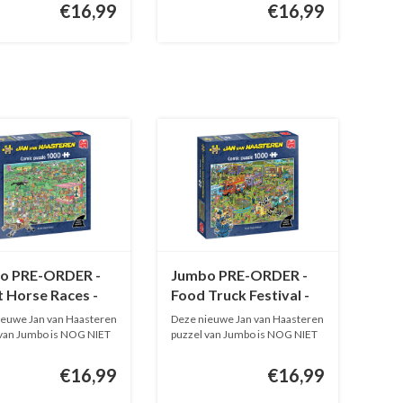
€16,99
€16,99
o PRE-ORDER -
Jumbo PRE-ORDER -
 Horse Races -
Food Truck Festival -
 1000 stukjes
JvH - 1000 stukjes
ieuwe Jan van Haasteren
Deze nieuwe Jan van Haasteren
 van Jumbo is NOG NIET
puzzel van Jumbo is NOG NIET
O...
€16,99
€16,99