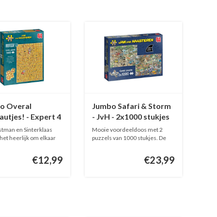
o Overal
Jumbo Safari & Storm
utjes! - Expert 4
- JvH - 2x1000 stukjes
 - 500 stukjes
tman en Sinterklaas
Mooie voordeeldoos met 2
het heerlijk om elkaar
puzzels van 1000 stukjes. De
beesti...
€12,99
€23,99