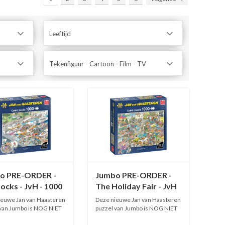
Leeftijd
Tekenfiguur - Cartoon - Film - TV
o PRE-ORDER -
Jumbo PRE-ORDER -
ocks - JvH - 1000
The Holiday Fair - JvH
es
- 1000 stukjes
ieuwe Jan van Haasteren
Deze nieuwe Jan van Haasteren
 van Jumbo is NOG NIET
puzzel van Jumbo is NOG NIET
O...