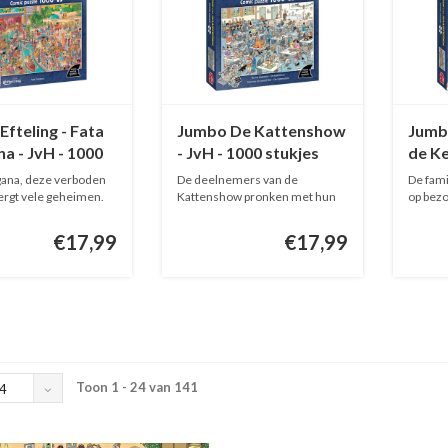
fteling - Fata
Jumbo De Kattenshow
Jumb
a - JvH - 1000
- JvH - 1000 stukjes
de Ke
s
1000 
ana, deze verboden
De deelnemers van de
De fami
ergt vele geheimen.
Kattenshow pronken met hun
op bezo
mooie katten...
€17,99
€17,99
Toon 1 - 24 van 141
4