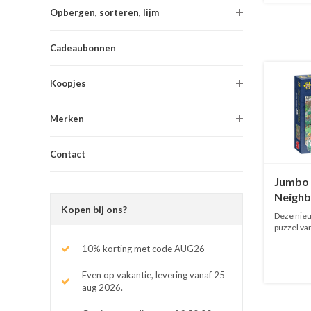
Opbergen, sorteren, lijm
Cadeaubonnen
Koopjes
Merken
Contact
Jumbo
Neighbo
Kopen bij ons?
1000 s
Deze nieu
puzzel va
O...
10% korting met code AUG26
Even op vakantie, levering vanaf 25
aug 2026.