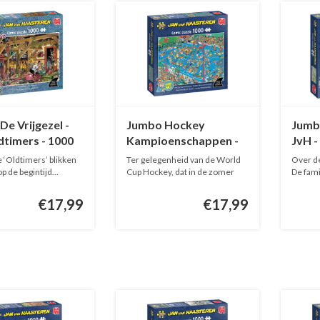
e Vrijgezel -
Jumbo Hockey
Jumbo
dtimers - 1000
Kampioenschappen -
JvH -
s
JvH - 1000 stukjes
e ‘Oldtimers’ blikken
Ter gelegenheid van de World
Over d
p de begintijd...
Cup Hockey, dat in de zomer
De fami
van...
€17,99
€17,99