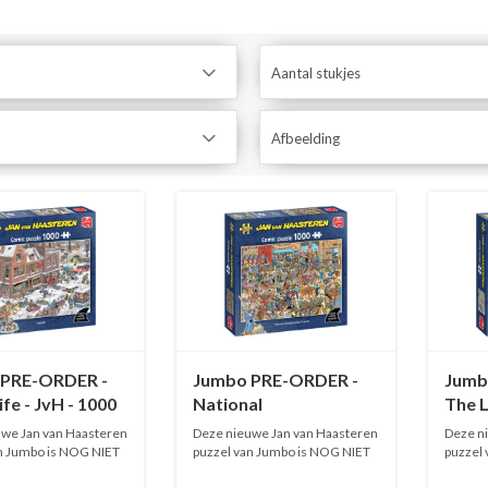
Aantal stukjes
Afbeelding
 PRE-ORDER -
Jumbo PRE-ORDER -
Jumb
ife - JvH - 1000
National
The L
s
Championships
stukj
we Jan van Haasteren
Deze nieuwe Jan van Haasteren
Deze n
Puzzling - JvH - 1000
n Jumbo is NOG NIET
puzzel van Jumbo is NOG NIET
puzzel
O...
O...
stukjes