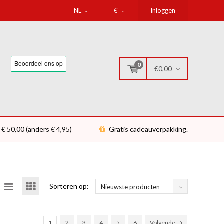
NL
€
Inloggen
0
€0,00
 € 50,00 (anders € 4,95)
Gratis cadeauverpakking.
Sorteren op:
Nieuwste producten
1
2
3
4
5
6
Volgende