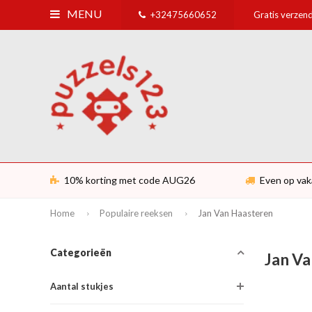
MENU
+32475660652
Gratis verzend
10% korting met code AUG26
Even op vak
Home
Populaire reeksen
Jan Van Haasteren
Categorieën
Jan V
Aantal stukjes