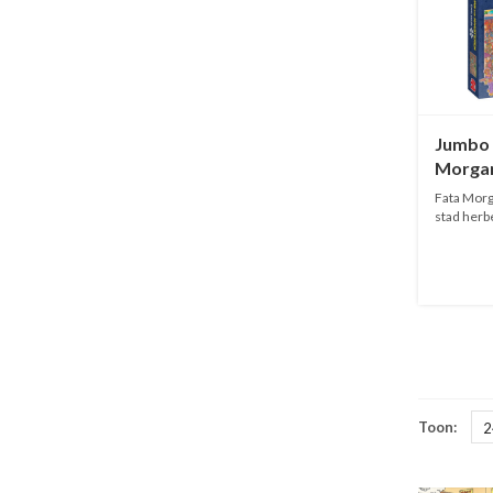
Jumbo E
Morgan
stukje
Fata Morg
stad herb
Dez...
Toon:
2