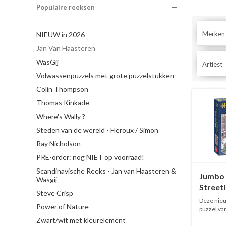
Populaire reeksen
Merken
NIEUW in 2026
Jan Van Haasteren
WasGij
Artiest
Volwassenpuzzels met grote puzzelstukken
Colin Thompson
Thomas Kinkade
Where's Wally ?
Steden van de wereld - Fleroux / Simon
Ray Nicholson
PRE-order: nog NIET op voorraad!
Scandinavische Reeks - Jan van Haasteren &
Jumbo
Wasgij
Streetl
Steve Crisp
stukje
Deze nieu
Power of Nature
puzzel va
O...
Zwart/wit met kleurelement