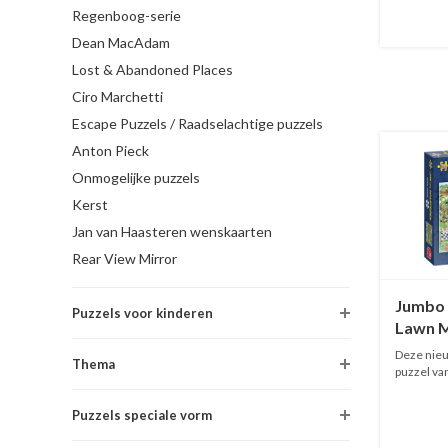
Regenboog-serie
Dean MacAdam
Lost & Abandoned Places
Ciro Marchetti
Escape Puzzels / Raadselachtige puzzels
Anton Pieck
Onmogelijke puzzels
Kerst
Jan van Haasteren wenskaarten
Rear View Mirror
Jumbo
Puzzels voor kinderen
Lawn M
JvH - 1
Deze nieu
Thema
puzzel va
O...
Puzzels speciale vorm