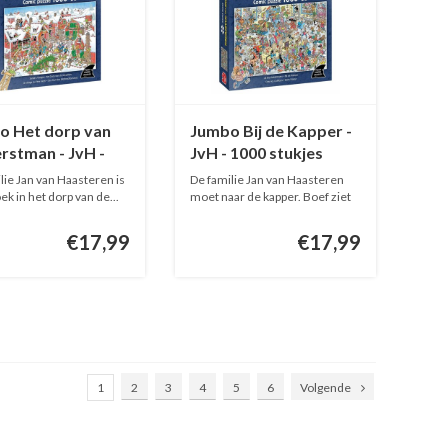
o Het dorp van
Jumbo Bij de Kapper -
rstman - JvH -
JvH - 1000 stukjes
stukjes
lie Jan van Haasteren is
De familie Jan van Haasteren
ek in het dorp van de...
moet naar de kapper. Boef ziet
...
€17,99
€17,99
1
2
3
4
5
6
Volgende