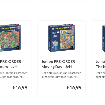
 PRE-ORDER -
Jumbo PRE-ORDER -
Jumb
urs - JvH -
Moving Day - JvH -
The M
tukjes
1000 stukjes
stukj
we Jan van Haasteren
Deze nieuwe Jan van Haasteren
Deze n
n Jumbo is NOG NIET
puzzel van Jumbo is NOG NIET
puzzel
O...
O...
€16,99
€16,99