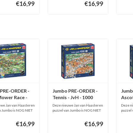
€16,99
€16,99
 PRE-ORDER -
Jumbo PRE-ORDER -
Jumb
ower Race -
Tennis - JvH - 1000
Ascot
000 stukjes
stukjes
JvH -
we Jan van Haasteren
Deze nieuwe Jan van Haasteren
Deze n
n Jumbo is NOG NIET
puzzel van Jumbo is NOG NIET
puzzel
O...
O...
€16,99
€16,99