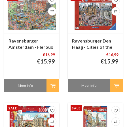
Ravensburger
Ravensburger Den
Amsterdam - Fleroux
Haag - Cities of the
- 1000 stukjes
World - 1000 stukjes
€16,99
€16,99
€15,99
€15,99
Meer info
Meer info
SALE
SALE