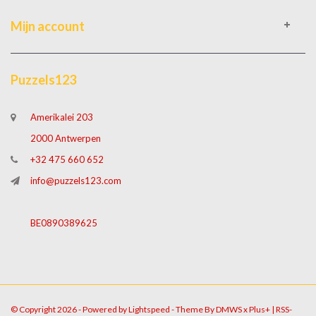
Mijn account
Puzzels123
Amerikalei 203
2000 Antwerpen
+32 475 660 652
info@puzzels123.com
BE0890389625
© Copyright 2026 - Powered by
Lightspeed
- Theme By
DMWS
x
Plus+
|
RSS-