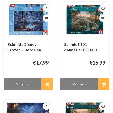
Schmidt Disney
Schmidt 101
Frozen - Liefde en
dalmatiërs - 1000
Magie - Thomas
stukjes
Kinkade - 1000
€17,99
€16,99
stukjes
Meer info
Meer info