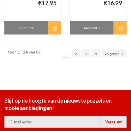
€17,95
€16,99
Meer info
Meer info
Toon 1 - 24 van 87
1
2
3
4
Volgende
Blijf op de hoogte van de nieuwste puzzels en
mooie aanbiedingen!
Verstuur