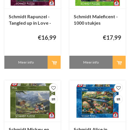
Schmidt Rapunzel -
Schmidt Maleficent -
Tangled up in Love -
1000 stukjes
1000 stukjes
€16,99
€17,99
Meer info
Meer info
Schmidt Mickey en
Schmidt Alice in