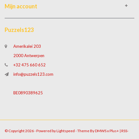
Mijn account
Puzzels123
Amerikalei 203
2000 Antwerpen
+32 475 660 652
info@puzzels123.com
BE0890389625
© Copyright 2026 - Powered by
Lightspeed
- Theme By
DMWS
x
Plus+
|
RSS-