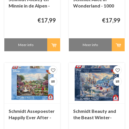
Minnie in de Alpen -
Wonderland - 1000
1000 stukjes
stukjes
€17,99
€17,99
Meer info
Meer info
Schmidt Assepoester
Schmidt Beauty and
Happily Ever After -
the Beast Winter-
1000 stukjes
1000 stukjes