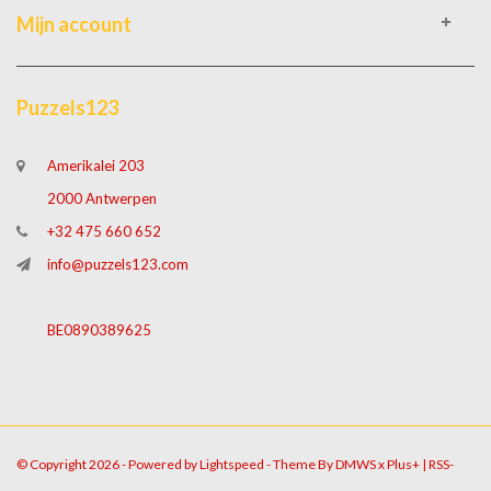
Mijn account
Puzzels123
Amerikalei 203
2000 Antwerpen
+32 475 660 652
info@puzzels123.com
BE0890389625
© Copyright 2026 - Powered by
Lightspeed
- Theme By
DMWS
x
Plus+
|
RSS-