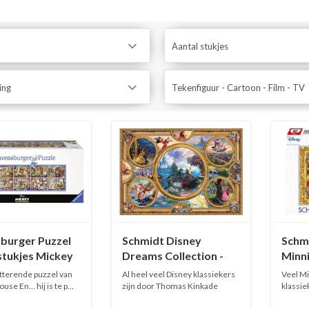
Aantal stukjes
ing
Tekenfiguur - Cartoon - Film - TV
burger Puzzel
Schmidt Disney
Schm
stukjes Mickey
Dreams Collection -
Minn
2000 stukjes
Colle
tterende puzzel van
Al heel veel Disney klassiekers
Veel Mi
stukj
e En... hij is te p...
zijn door Thomas Kinkade
klassie
ond...
Thom..