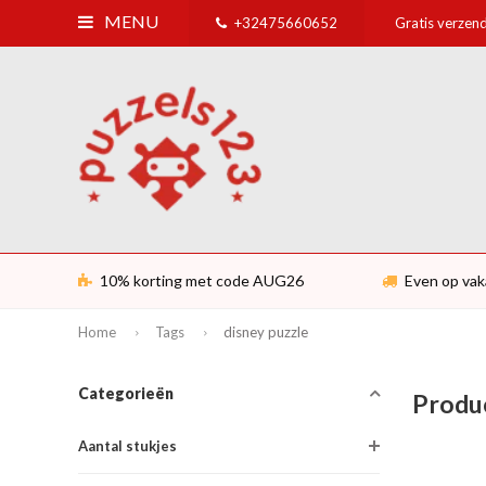
MENU
+32475660652
Gratis verzend
10% korting met code AUG26
Even op vak
Home
Tags
disney puzzle
Categorieën
Produc
Aantal stukjes