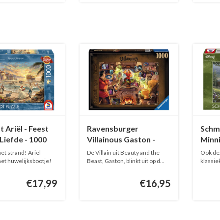
 Ariël - Feest
Ravensburger
Schm
Liefde - 1000
Villainous Gaston -
Minni
s
1000 stukjes
1000 
et strand! Ariël
De Villain uit Beauty and the
Ook de
het huwelijksbootje!
Beast, Gaston, blinkt uit op d...
klassie
geïnter
€17,99
€16,95