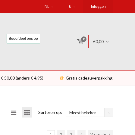
NL
€
Inloggen
0
€0,00
 € 50,00 (anders € 4,95)
Gratis cadeauverpakking.
Sorteren op:
Meest bekeken
1
2
3
4
Volgende