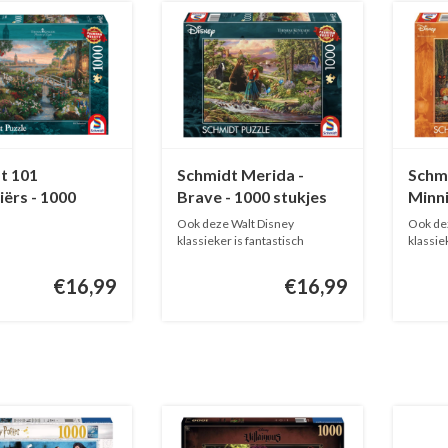
t 101
Schmidt Merida -
Schm
ërs - 1000
Brave - 1000 stukjes
Minn
s
- 100
Ook deze Walt Disney
Ook de
klassieker is fantastisch
klassie
geïnterprete...
geïnter
€16,99
€16,99