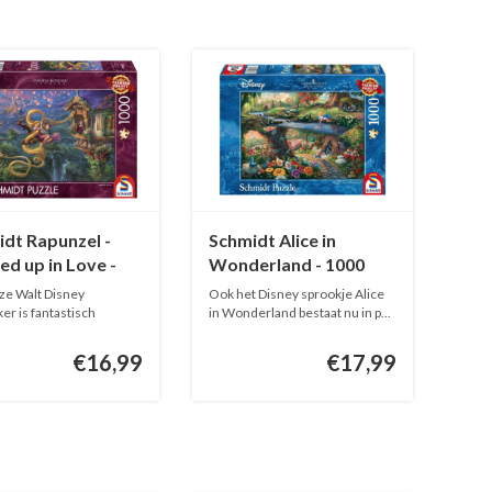
dt Rapunzel -
Schmidt Alice in
ed up in Love -
Wonderland - 1000
stukjes
stukjes
ze Walt Disney
Ook het Disney sprookje Alice
ker is fantastisch
in Wonderland bestaat nu in p...
prete...
€16,99
€17,99