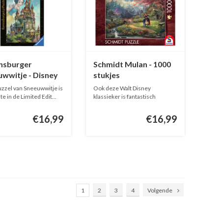
nsburger
Schmidt Mulan - 1000
wwitje - Disney
stukjes
el 1 - 1000
zzel van Sneeuwwitje is
Ook deze Walt Disney
es
e in de Limited Edit...
klassieker is fantastisch
geïnterprete...
€16,99
€16,99
1
2
3
4
Volgende