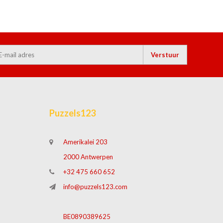
Verstuur
Puzzels123
Amerikalei 203
2000 Antwerpen
+32 475 660 652
info@puzzels123.com
BE0890389625