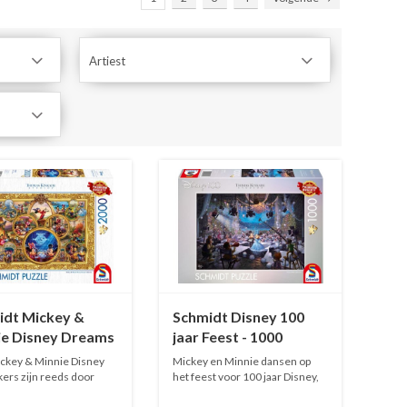
Artiest
idt Mickey &
Schmidt Disney 100
ie Disney Dreams
jaar Feest - 1000
ction - 2000
stukjes
ckey & Minnie Disney
Mickey en Minnie dansen op
es
kers zijn reeds door
het feest voor 100 jaar Disney,
.
e...