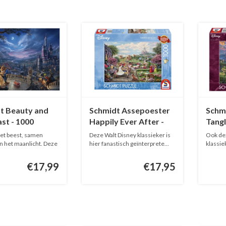
t Beauty and
Schmidt Assepoester
Schmi
st - 1000
Happily Ever After -
Tangl
s
1000 stukjes
1000 
het beest, samen
Deze Walt Disney klassieker is
Ook de
n het maanlicht. Deze
hier fanastisch geïnterprete...
klassie
geïnter
€17,99
€17,95