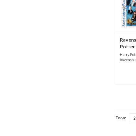
Ravens
Potter 
Harry Pott
Ravensbur
Toon:
2