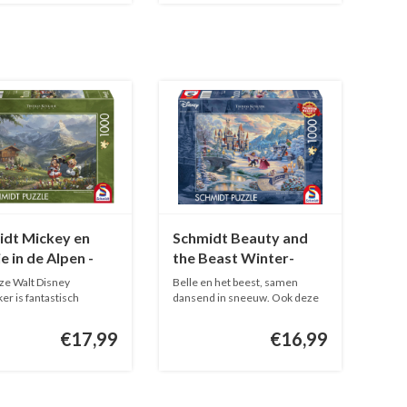
idt Mickey en
Schmidt Beauty and
e in de Alpen -
the Beast Winter-
stukjes
1000 stukjes
ze Walt Disney
Belle en het beest, samen
ker is fantastisch
dansend in sneeuw. Ook deze
prete...
Walt D...
€17,99
€16,99