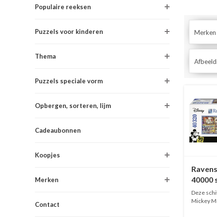
Populaire reeksen
Puzzels voor kinderen
Merken
Thema
Afbeeld
Puzzels speciale vorm
Opbergen, sorteren, lijm
Cadeaubonnen
Koopjes
Ravens
40000 
Merken
Mouse
Deze schi
Mickey Mous
Contact