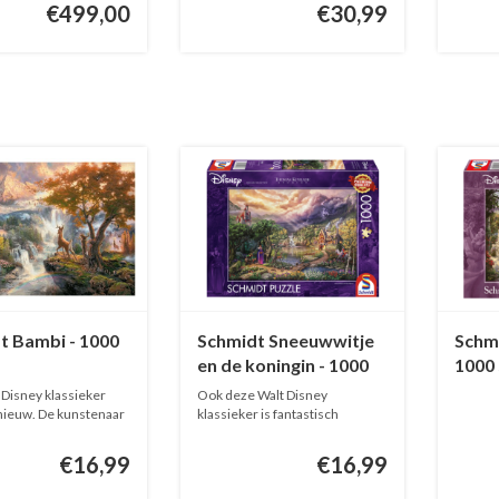
€499,00
€30,99
t Bambi - 1000
Schmidt Sneeuwwitje
Schmi
s
en de koningin - 1000
1000 
stukjes
 Disney klassieker
Ook deze Walt Disney
ieuw. De kunstenaar
klassieker is fantastisch
geïnterprete...
€16,99
€16,99