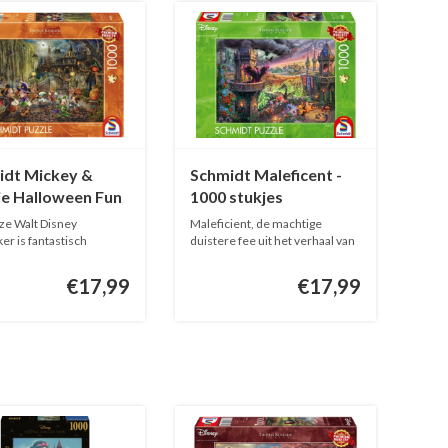
idt Mickey &
Schmidt Maleficent -
ie Halloween Fun
1000 stukjes
0 stukjes
ze Walt Disney
Maleficient, de machtige
ker is fantastisch
duistere fee uit het verhaal van
prete...
Do...
€17,99
€17,99