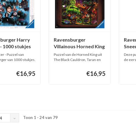
burger Harry
Ravensburger
Rave
- 1000 stukjes
Villainous Horned King
Sneeu
- 1000 stukjes
Kaste
er - Puzzel van
Puzzel van de Horned King uit
Deze pu
stukj
ger van 1000 stukjes.
The Black Cauldron, Taran en
de eerst
d...
€16,95
€16,95
Toon 1 - 24 van 79
4