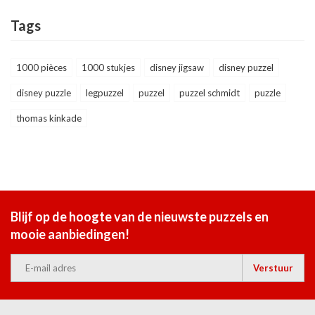
Tags
1000 pièces
1000 stukjes
disney jigsaw
disney puzzel
disney puzzle
legpuzzel
puzzel
puzzel schmidt
puzzle
thomas kinkade
Blijf op de hoogte van de nieuwste puzzels en
mooie aanbiedingen!
Verstuur