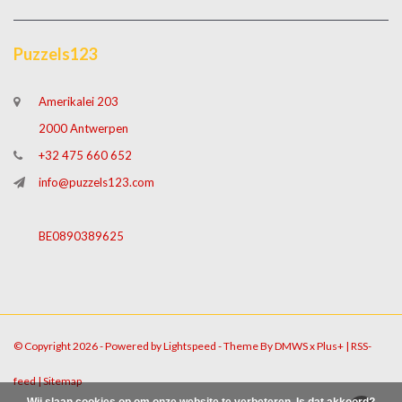
Puzzels123
Amerikalei 203
2000 Antwerpen
+32 475 660 652
info@puzzels123.com
BE0890389625
© Copyright 2026 - Powered by
Lightspeed
- Theme By
DMWS
x
Plus+
|
RSS-
feed
|
Sitemap