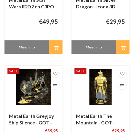
Wars R2D2 en C3PO
Dragon - Iconx 3D
box - 3D puzzel
puzzel
€49,95
€29,95
Meer info
Meer info
SALE
SALE
Metal Earth Greyjoy
Metal Earth The
Ship Silence - GOT -
Mountain - GOT -
Iconx 3D puzzel
Iconx 3D puzzel
€39,95
€29,95