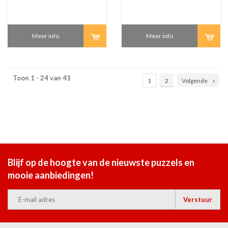
Meer info
Meer info
Toon 1 - 24 van 41
1
2
Volgende
Blijf op de hoogte van de nieuwste puzzels en
mooie aanbiedingen!
Verstuur