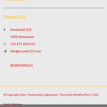
Puzzels123
Amerikalei 203
2000 Antwerpen
+32 475 660 652
info@puzzels123.com
BE0890389625
© Copyright 2026 - Powered by
Lightspeed
- Theme By
DMWS
x
Plus+
|
RSS-
feed
|
Sitemap