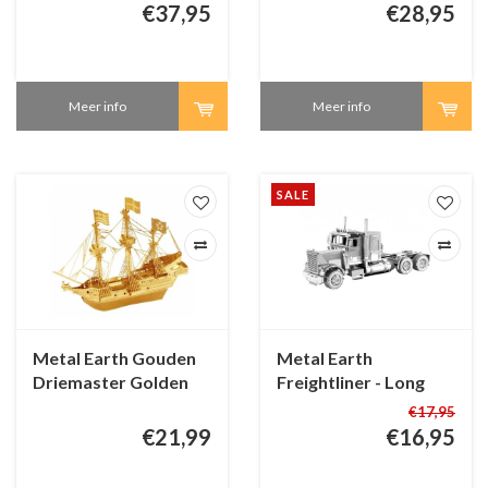
€37,95
€28,95
Meer info
Meer info
SALE
Metal Earth Gouden
Metal Earth
Driemaster Golden
Freightliner - Long
Hind - 3D puzzel
Nose - 3D puzzel
€17,95
€21,99
€16,95