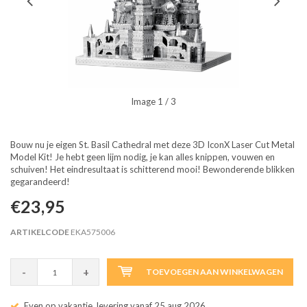
Image
1
/ 3
Bouw nu je eigen St. Basil Cathedral met deze 3D IconX Laser Cut Metal
Model Kit! Je hebt geen lijm nodig, je kan alles knippen, vouwen en
schuiven! Het eindresultaat is schitterend mooi! Bewonderende blikken
gegarandeerd!
€23,95
ARTIKELCODE
EKA575006
-
+
TOEVOEGEN AAN WINKELWAGEN
Even op vakantie, levering vanaf 25 aug 2026.