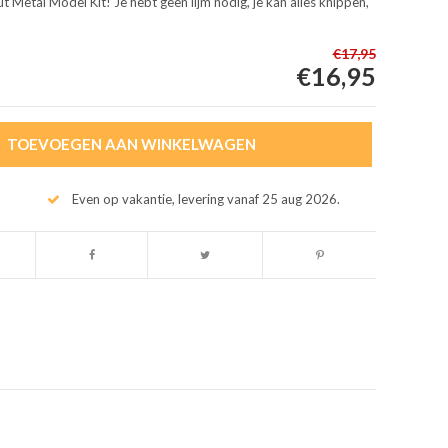
Metal Model Kit! Je hebt geen lijm nodig, je kan alles knippen,
€17,95
€16,95
TOEVOEGEN AAN WINKELWAGEN
Even op vakantie, levering vanaf 25 aug 2026.