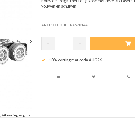
Bouw de Freightliner Long Nose met deze 3D Laser Cut 
vouwen en schuiven!
ARTIKELCODE
EKA570144
-
+
10% korting met code AUG26
Afbeelding vergroten