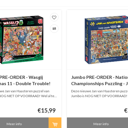
PRE-ORDER - Wasgij
Jumbo PRE-ORDER - Natio
as 11 - Double Trouble!
Championships Puzzling - J
tukjes
1000 stukjes
we Jan van Haasteren puzzel van
Deze nieuwe Jan van Haasteren puzze
NOG NIET OP VOORRAAD! Wel al te
Jumbo is NOG NIET OP VOORRAAD! W
. Bestellingen met meerdere puzzels
bestellen. Bestellingen met meerder
 verstuurd als de bestelling volledig
worden pas verstuurd als de bestellin
€15,99
€
is.
Meer info
Meer info