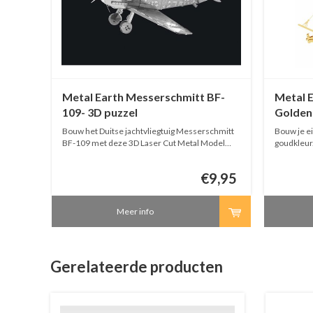
 -
Metal Earth Messerschmitt BF-
Metal 
109- 3D puzzel
Golden 
 met
Bouw het Duitse jachtvliegtuig Messerschmitt
Bouw je e
ebt
BF-109 met deze 3D Laser Cut Metal Model
goudkleur. Je hebt geen lijm nodig, je kan a
ouwen en
Kit! Je hebt geen lijm nodig, je kan alles knippen,
knippen, 
end
vouwen en schuiven!
7,95
€9,95
eerd!
Meer info
Gerelateerde producten