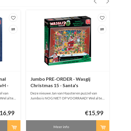
nal
Jumbo PRE-ORDER - Wasgij
Rave
vH -
Christmas 15 - Santa's
Santo
Unexpected Delivery! -1000
l van
Deze nieuwe Jan van Haasteren puzzel van
Een puz
stukjes
el al te
Jumbo is NOG NIET OP VOORRAAD! Wel al te
puzzels
e puzzels
bestellen. Bestellingen met meerdere puzzels
hanteer
g volledig
worden pas verstuurd als de bestelling volledig
16,99
€15,99
is.
Meer info