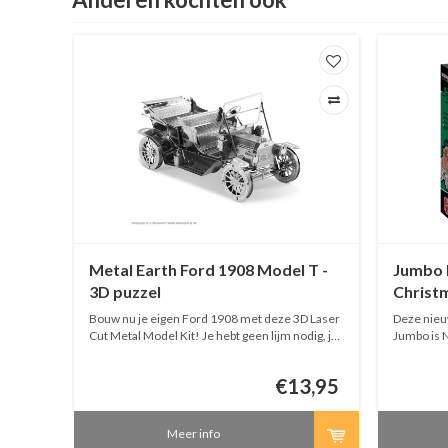
Mower
Metal Earth Ford 1908 Model T -
Jumbo 
3D puzzel
Christm
-1000 s
van
Bouw nu je eigen Ford 1908 met deze 3D Laser
Deze nieu
al te
Cut Metal Model Kit! Je hebt geen lijm nodig, je
Jumbo is 
uzzels
kan alles knippen, vouwen en schuiven! Het
bestellen
olledig
eindresultaat is schitterend mooi!
worden pas
6,99
€13,95
Bewonderende blikken gegarandeerd!
is.
Meer info