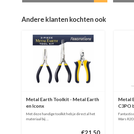
Andere klanten kochten ook
Metal Earth Toolkit - Metal Earth
Metal 
en Iconx
C3PO b
Met deze handige toolkit heb je direct al het
Fantastis
materiaal bij ...
Wars R2D2
€21,50