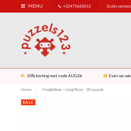
MENU
+32475660652
Gratis verzend
10% korting met code AUG26
Even op vak
Home
Freightliner - Long Nose - 3D puzzel
SALE