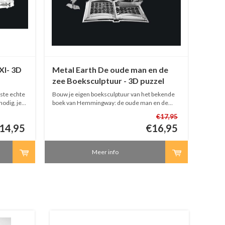
XI- 3D
Metal Earth De oude man en de
Metal
zee Boeksculptuur - 3D puzzel
Iconx
Bouw je eigen boeksculptuur van het bekende
Bouw nu
nodig, je
boek van Hemmingway: de oude man en de
deze 3D
n!
zee. Je hebt geen lijm nodig, je kan alles
geen li
€17,95
knippen, vouwen en schuiven!
schuive
14,95
€16,95
mooi! 
Meer info