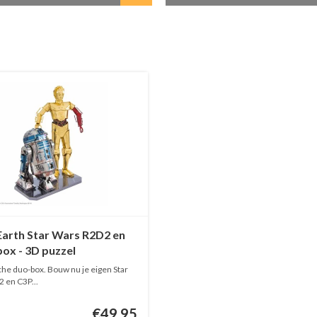
Earth Star Wars R2D2 en
ox - 3D puzzel
che duo-box. Bouw nu je eigen Star
 en C3P...
€49,95