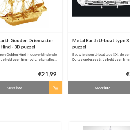
Earth Gouden Driemaster
Metal Earth U-boat type X
Hind - 3D puzzel
puzzel
igen Golden Hind in oogverblindende
Bouw je eigen U-boat type XXI, de eerste echte
lles
Duitse onderzeeër. Je hebt geen lijm 
vouwen en schuiven!
kan alles knippen, vouwen en schuive
€21,99
€
Meer info
Meer info