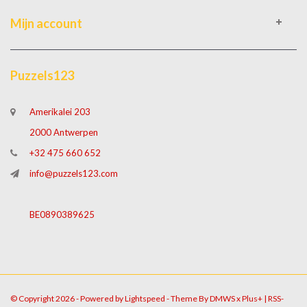
Mijn account
Puzzels123
Amerikalei 203
2000 Antwerpen
+32 475 660 652
info@puzzels123.com
BE0890389625
© Copyright 2026 - Powered by
Lightspeed
- Theme By
DMWS
x
Plus+
|
RSS-