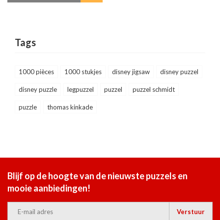
Tags
1000 pièces
1000 stukjes
disney jigsaw
disney puzzel
disney puzzle
legpuzzel
puzzel
puzzel schmidt
puzzle
thomas kinkade
Blijf op de hoogte van de nieuwste puzzels en
mooie aanbiedingen!
Verstuur