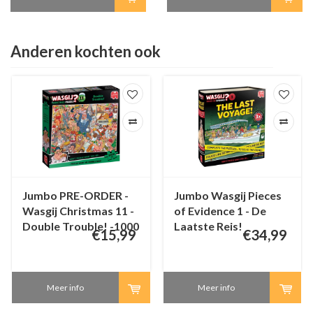
Anderen kochten ook
Jumbo PRE-ORDER -
Jumbo Wasgij Pieces
Wasgij Christmas 11 -
of Evidence 1 - De
Double Trouble! -1000
Laatste Reis!
€15,99
€34,99
stukjes
Meer info
Meer info