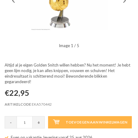
Image
1
/ 5
Altijd al je eigen Golden Snitch willen hebben? Nu het moment! Je hebt
geen lijm nodig, je kan alles knippen, vouwen en schuiven! Het
eindresultaat is schitterend mooi! Bewonderende blikken
gegarandeerd!
€22,95
ARTIKELCODE
EKA570442
-
+
TOEVOEGEN AAN WINKELWAGEN
Even op vakantie, levering vanaf 25 aug 2026.