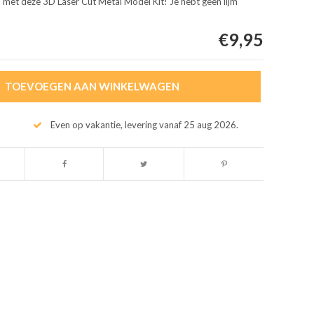
 met deze 3D Laser Cut Metal Model Kit! Je hebt geen lijm
€9,95
TOEVOEGEN AAN WINKELWAGEN
Even op vakantie, levering vanaf 25 aug 2026.
Afbeelding vergroten