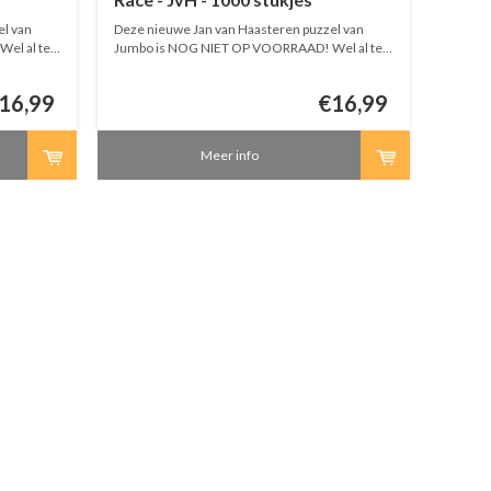
l van
Deze nieuwe Jan van Haasteren puzzel van
el al te
Jumbo is NOG NIET OP VOORRAAD! Wel al te
e puzzels
bestellen. Bestellingen met meerdere puzzels
g volledig
worden pas verstuurd als de bestelling volledig
16,99
€16,99
is.
Meer info