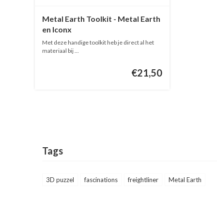
Metal Earth Toolkit - Metal Earth
en Iconx
Met deze handige toolkit heb je direct al het
materiaal bij ...
€21,50
Tags
3D puzzel
fascinations
freightliner
Metal Earth