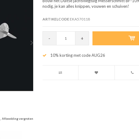
Bouw het Duitse jachtvliegtuig Messerschmitt BF-109
nodig, je kan alles knippen, vouwen en schuiven!
ARTIKELCODE
EKA570118
-
+
10% korting met code AUG26
Afbeelding vergroten