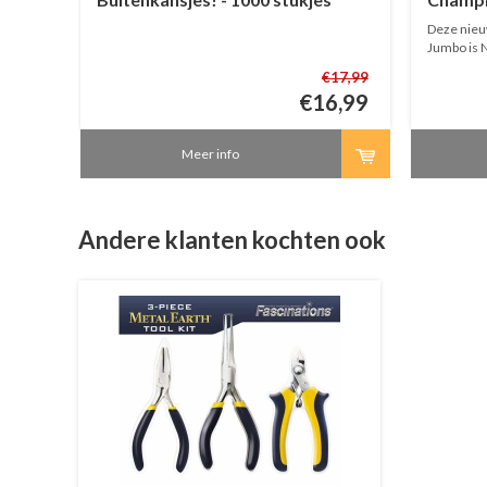
1000 st
rde uit
Deze nieu
 met een
Jumbo is 
y
bestellen
16,99
€17,99
worden pas
5,99
€16,99
is.
Meer info
Andere klanten kochten ook