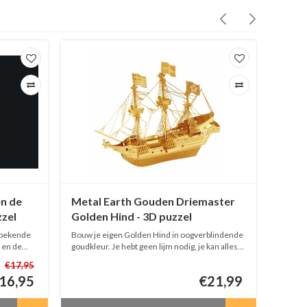
n de
Metal Earth Gouden Driemaster
Metal
zzel
Golden Hind - 3D puzzel
GOT -
 bekende
Bouw je eigen Golden Hind in oogverblindende
Bouw n
 en de
goudkleur. Je hebt geen lijm nodig, je kan alles
deze 3D
es
knippen, vouwen en schuiven!
geen li
€17,95
schuive
16,95
€21,99
mooi! 