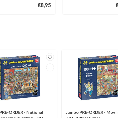
€8,95
PRE-ORDER - National
Jumbo PRE-ORDER - Movin
nships Puzzling - JvH -
JvH - 1000 stukjes