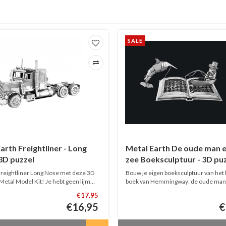
SALE
arth Freightliner - Long
Metal Earth De oude man e
3D puzzel
zee Boeksculptuur - 3D pu
reightliner Long Nose met deze 3D
Bouw je eigen boeksculptuur van het
Metal Model Kit! Je hebt geen lijm
boek van Hemmingway: de oude man
kan alles knippen, vouwen en
zee. Je hebt geen lijm nodig, je kan all
€17,95
knippen, vouwen en schuiven!
€16,95
€