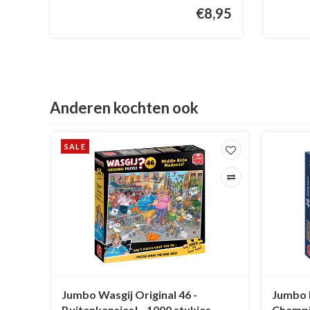
€8,95
Anderen kochten ook
SALE
Ray
Jumbo Wasgij Original 46 -
Jumbo 
Buitenkansjes! - 1000 stukjes
Champio