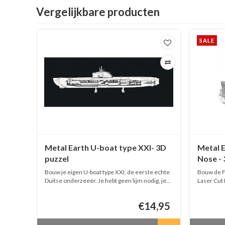
Vergelijkbare producten
SALE
conx
Metal Earth U-boat type XXI- 3D
Metal E
puzzel
Nose - 
e 3D
Bouw je eigen U-boat type XXI, de eerste echte
Bouw de F
lijm
Duitse onderzeeër. Je hebt geen lijm nodig, je
Laser Cut 
kan alles knippen, vouwen en schuiven!
nodig, je 
end
schuiven!
9,95
€14,95
eerd!