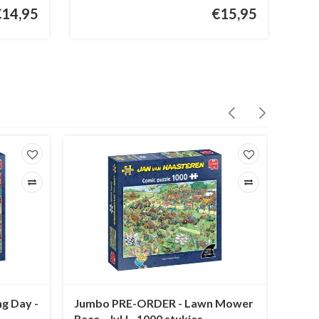
€14,95
€15,95
g Day -
Jumbo PRE-ORDER - Lawn Mower
Jumbo
Race - JvH - 1000 stukjes
op de