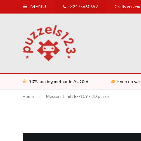
MENU
+32475660652
Gratis verzend
10% korting met code AUG26
Even op vak
Home
Messerschmitt BF-109 - 3D puzzel