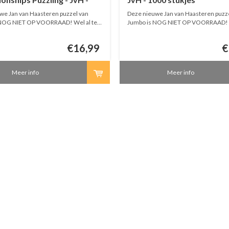
ukjes
we Jan van Haasteren puzzel van
Deze nieuwe Jan van Haasteren puzze
NOG NIET OP VOORRAAD! Wel al te
Jumbo is NOG NIET OP VOORRAAD! W
. Bestellingen met meerdere puzzels
bestellen. Bestellingen met meerder
 verstuurd als de bestelling volledig
worden pas verstuurd als de bestellin
€16,99
€
is.
Meer info
Meer info