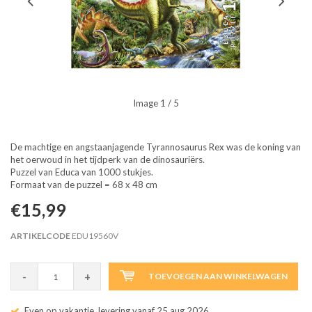
Image
1
/ 5
De machtige en angstaanjagende Tyrannosaurus Rex was de koning van
het oerwoud in het tijdperk van de dinosauriërs.
Puzzel van Educa van 1000 stukjes.
Formaat van de puzzel = 68 x 48 cm
€15,99
ARTIKELCODE
EDU19560V
-
+
TOEVOEGEN AAN WINKELWAGEN
Even op vakantie, levering vanaf 25 aug 2026.