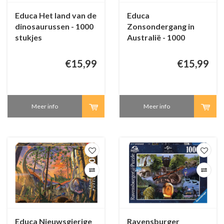
Educa Het land van de
Educa
dinosaurussen - 1000
Zonsondergang in
stukjes
Australië - 1000
stukjes
€15,99
€15,99
Meer info
Meer info
Educa Nieuwsgierige
Ravensburger