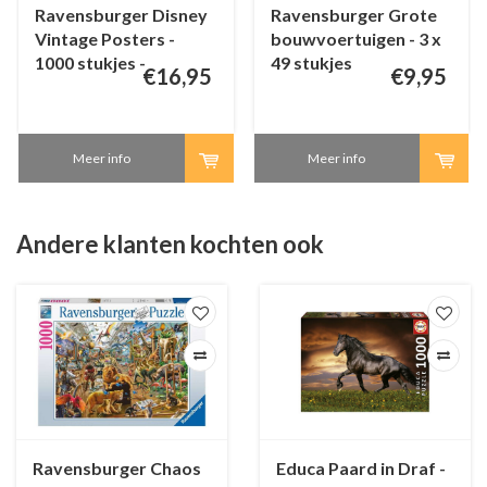
Ravensburger Disney
Ravensburger Grote
Vintage Posters -
bouwvoertuigen - 3 x
1000 stukjes -
49 stukjes
€16,95
€9,95
Exclusiviteit
Meer info
Meer info
Andere klanten kochten ook
Ravensburger Chaos
Educa Paard in Draf -