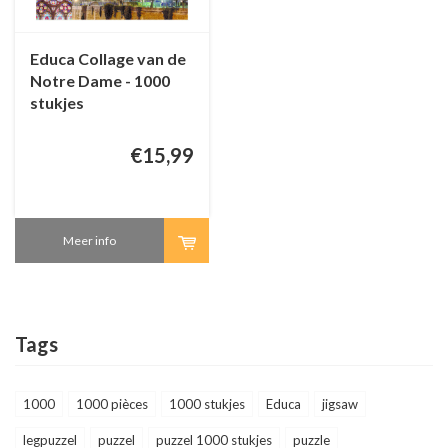
Educa Collage van de
Notre Dame - 1000
stukjes
€15,99
Meer info
Tags
1000
1000 pièces
1000 stukjes
Educa
jigsaw
legpuzzel
puzzel
puzzel 1000 stukjes
puzzle