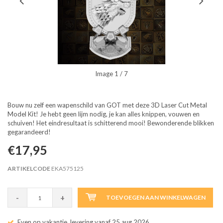
Image
1
/ 7
Bouw nu zelf een wapenschild van GOT met deze 3D Laser Cut Metal
Model Kit! Je hebt geen lijm nodig, je kan alles knippen, vouwen en
schuiven! Het eindresultaat is schitterend mooi! Bewonderende blikken
gegarandeerd!
€17,95
ARTIKELCODE
EKA575125
-
+
TOEVOEGEN AAN WINKELWAGEN
Even op vakantie, levering vanaf 25 aug 2026.