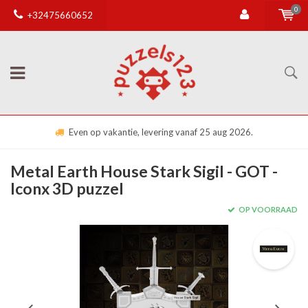
0
+32475660652
Even op vakantie, levering vanaf 25 aug 2026.
Metal Earth House Stark Sigil - GOT -
Iconx 3D puzzel
OP VOORRAAD