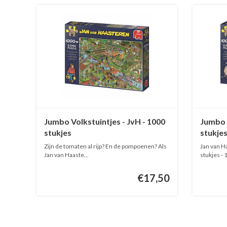
Jumbo Volkstuintjes - JvH - 1000
Jumbo 
stukjes
stukje
Zijn de tomaten al rijp? En de pompoenen? Als
Jan van H
Jan van Haaste...
stukjes -
D...
€17,50