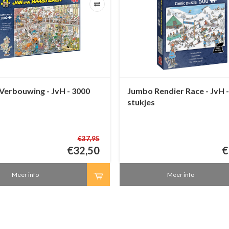
Verbouwing - JvH - 3000
Jumbo Rendier Race - JvH -
stukjes
€37,95
€32,50
€
Meer info
Meer info