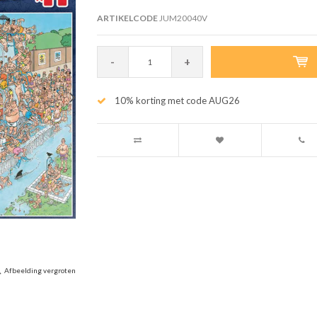
ARTIKELCODE
JUM20040V
-
+
10% korting met code AUG26
Afbeelding vergroten