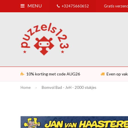
MENU
+32475660652
Gratis verzend
10% korting met code AUG26
Even op vak
Home
Bomvol Bad - JvH - 2000 stukjes