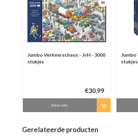
-
Jumbo Verkeerschaos - JvH - 3000
Jumbo 
stukjes
stukjes
7,50
€30,99
Meer info
Gerelateerde producten