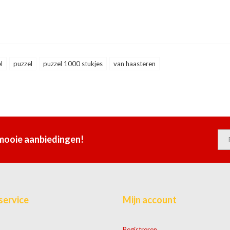
l
puzzel
puzzel 1000 stukjes
van haasteren
 mooie aanbiedingen!
service
Mijn account
Registreren