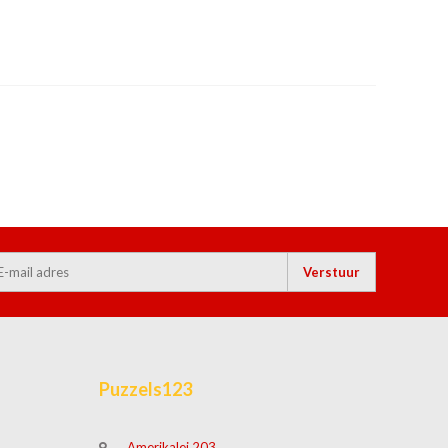
Verstuur
Puzzels123
Amerikalei 203