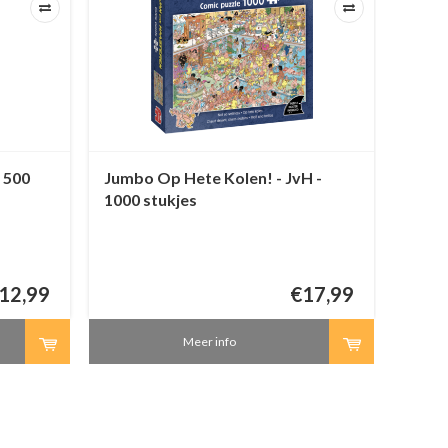
 500
Jumbo Op Hete Kolen! - JvH -
Jumb
1000 stukjes
JvH -
12,99
€17,99
Meer info