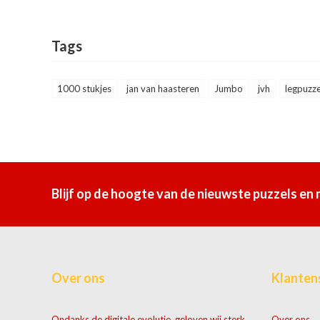
Tags
1000 stukjes
jan van haasteren
Jumbo
jvh
legpuzze
Blijf op de hoogte van de nieuwste puzzels en
Over ons
Klanten
Ondanks de digitale evolutie, geloven wij sterk
Over ons