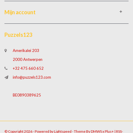
Mijn account
Puzzels123
Amerikalei 203
2000 Antwerpen
+32 475 660 652
info@puzzels123.com
BE0890389625
© Copyright 2026 - Powered by
Lightspeed
- Theme By
DMWS
x
Plus+
|
RSS-