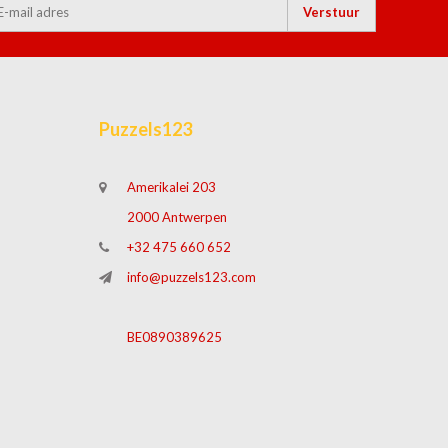
Verstuur
Puzzels123
Amerikalei 203
2000 Antwerpen
+32 475 660 652
info@puzzels123.com
BE0890389625