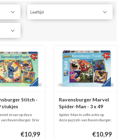
Leeftijd
sburger Stitch -
Ravensburger Marvel
9 stukjes
Spider-Man - 3 x 49
stukjes
geniet ervan op deze
Spider-Man in volle actie op
 van Ravensburger. Drie
deze puzzels van Ravensburger.
...
€10,99
€10,99