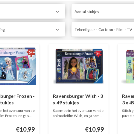
Aantal stukjes
ing
Tekenfiguur - Cartoon - Film - TV
burger Frozen -
Ravensburger Wish - 3
Raven
stukjes
x 49 stukjes
3 x 4
in het avontuur van de
Stap mee in het avontuur van de
Stitch 
lm Frozen, en ga s...
animatiefilm Wish, en ga sam...
puzzels
s...
€10,99
€10,99