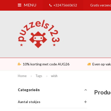
MENU
+32475660652
Gratis verzend
10% korting met code AUG26
Even op vak
Home
Tags
wish
Categorieën
Produ
Aantal stukjes