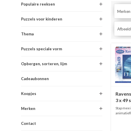
Populaire reeksen
Merken
Puzzels voor kinderen
Afbeeld
Thema
Puzzels speciale vorm
Opbergen, sorteren, lijm
Cadeaubonnen
Ravens
Koopjes
3 x 49 
Stap mee 
Merken
animatiefi
Contact