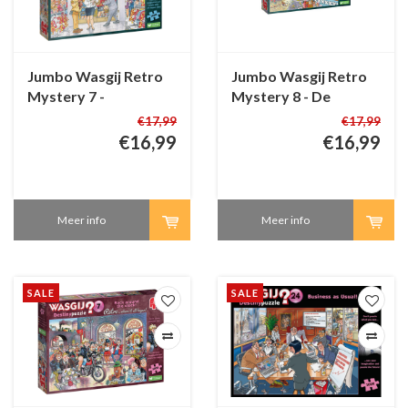
Jumbo Wasgij Retro
Jumbo Wasgij Retro
Mystery 7 -
Mystery 8 - De
Uitverkoop - 1000
Laatste Horde - 1000
€17,99
€17,99
stukjes
stukjes
€16,99
€16,99
Meer info
Meer info
SALE
SALE