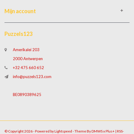
Mijn account
Puzzels123
Amerikalei 203
2000 Antwerpen
+32 475 660 652
info@puzzels123.com
BE0890389625
© Copyright 2026 - Powered by
Lightspeed
- Theme By
DMWS
x
Plus+
|
RSS-