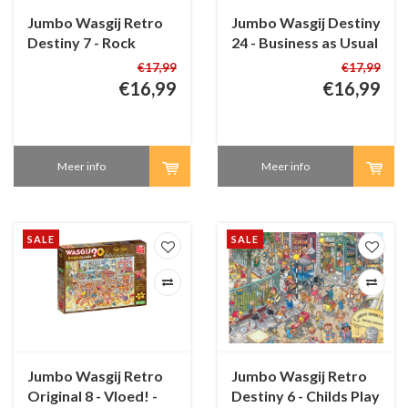
Jumbo Wasgij Retro
Jumbo Wasgij Destiny
Destiny 7 - Rock
24 - Business as Usual
Around The Clock -
- 1000 stukjes
€17,99
€17,99
1000 stukjes
€16,99
€16,99
Meer info
Meer info
SALE
SALE
Jumbo Wasgij Retro
Jumbo Wasgij Retro
Original 8 - Vloed! -
Destiny 6 - Childs Play