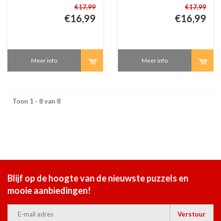
1000 stukjes
- 1000 stukjes
€17,99
€17,99
€16,99
€16,99
Meer info
Meer info
Toon 1 - 8 van 8
Blijf op de hoogte van de nieuwste puzzels en
mooie aanbiedingen!
Verstuur