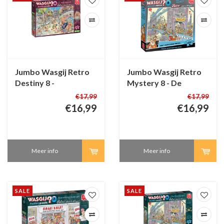
Jumbo Wasgij Retro
Jumbo Wasgij Retro
Destiny 8 -
Mystery 8 - De
Hoogseizoen! - 1000
Laatste Horde - 1000
€17,99
€17,99
stukjes
stukjes
€16,99
€16,99
Meer info
Meer info
SALE
SALE