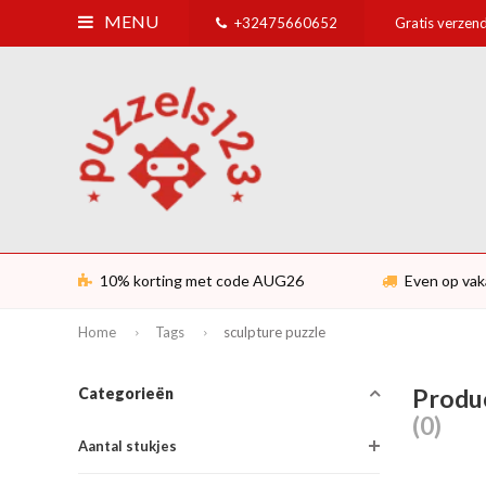
MENU
+32475660652
Gratis verzend
10% korting met code AUG26
Even op vak
Home
Tags
sculpture puzzle
Produc
Categorieën
(0)
Aantal stukjes