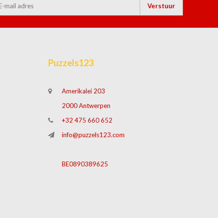
Verstuur
Puzzels123
Amerikalei 203
2000 Antwerpen
+32 475 660 652
info@puzzels123.com
BE0890389625