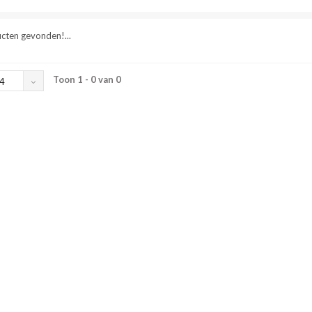
cten gevonden!...
Toon 1 - 0 van 0
4