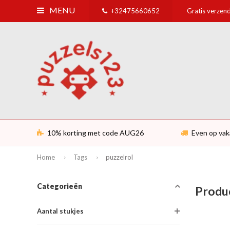
MENU
+32475660652
Gratis verzend
10% korting met code AUG26
Even op vak
Home
Tags
puzzelrol
Categorieën
Produ
Aantal stukjes