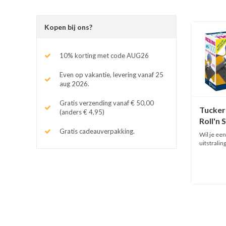
Kopen bij ons?
10% korting met code AUG26
Even op vakantie, levering vanaf 25
aug 2026.
Gratis verzending vanaf € 50,00
Tucker
(anders € 4,95)
Roll'n 
Puzzelr
Gratis cadeauverpakking.
Wil je een
stukjes
uitstralin