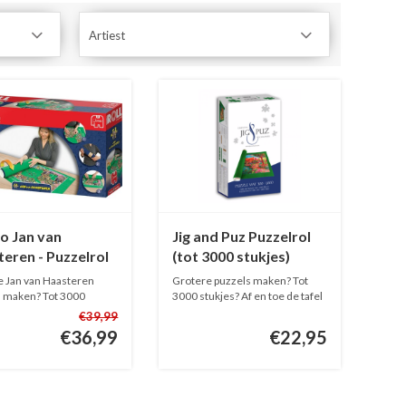
Artiest
o Jan van
Jig and Puz Puzzelrol
eren - Puzzelrol
(tot 3000 stukjes)
3000 stukjes)
e Jan van Haasteren
Grotere puzzels maken? Tot
s maken? Tot 3000
3000 stukjes? Af en toe de tafel
 ...
...
€39,99
€36,99
€22,95