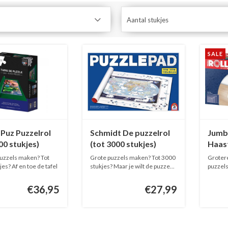
Aantal stukjes
SALE
 Puz Puzzelrol
Schmidt De puzzelrol
Jumb
00 stukjes)
(tot 3000 stukjes)
Haast
(tot 
uzzels maken? Tot
Grote puzzels maken? Tot 3000
Groter
es? Af en toe de tafel
stukjes? Maar je wilt de puzze...
puzzel
stukjes?
€36,95
€27,99