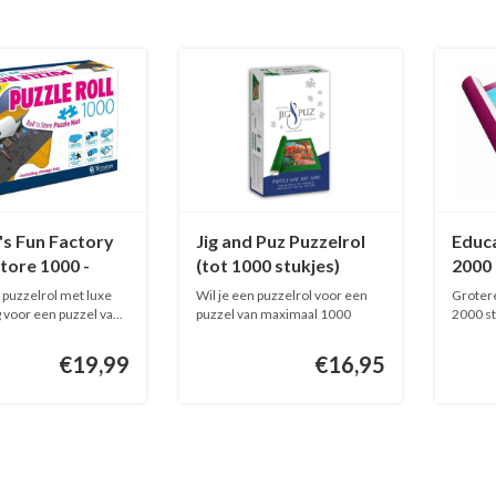
's Fun Factory
Jig and Puz Puzzelrol
Educa
Store 1000 -
(tot 1000 stukjes)
2000 
ol (tot 1000
 puzzelrol met luxe
Wil je een puzzelrol voor een
Groter
)
g voor een puzzel va...
puzzel van maximaal 1000
2000 st
stukj...
...
€19,99
€16,95