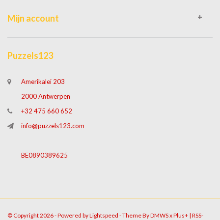
Mijn account
Puzzels123
Amerikalei 203
2000 Antwerpen
+32 475 660 652
info@puzzels123.com
BE0890389625
© Copyright 2026 - Powered by
Lightspeed
- Theme By
DMWS
x
Plus+
|
RSS-