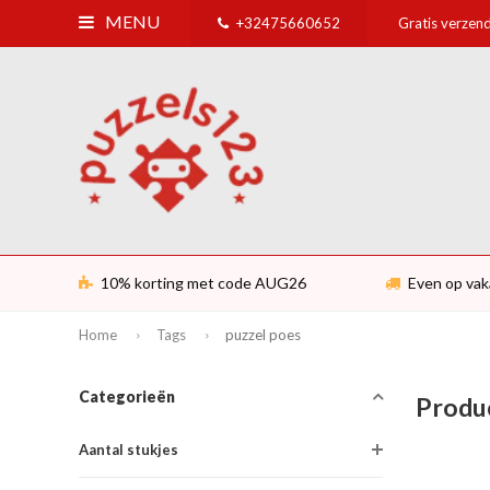
MENU
+32475660652
Gratis verzend
10% korting met code AUG26
Even op vak
Home
Tags
puzzel poes
Categorieën
Produ
Aantal stukjes