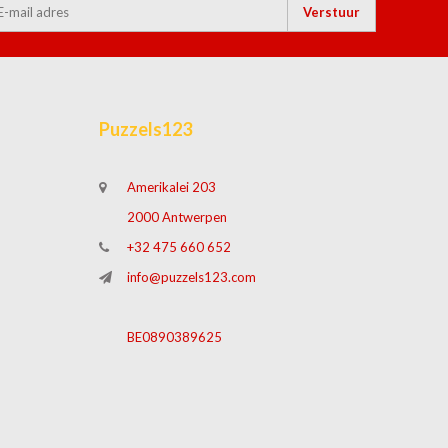
Verstuur
Puzzels123
Amerikalei 203
2000 Antwerpen
+32 475 660 652
info@puzzels123.com
BE0890389625