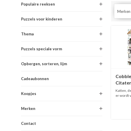
Populaire reeksen
Merken
Puzzels voor kinderen
Thema
Puzzels speciale vorm
Opbergen, sorteren, lijm
Cobble 
Cadeaubonnen
Citaten
Katten, d
Koopjes
er wordt v
Merken
Contact