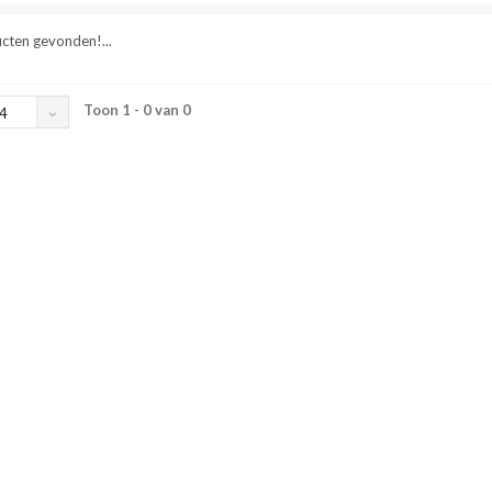
cten gevonden!...
Toon 1 - 0 van 0
4