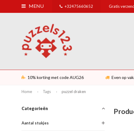
MENU
+32475660652
Gratis verzend
10% korting met code AUG26
Even op vak
Home
Tags
puzzel draken
Categorieën
Produ
Aantal stukjes