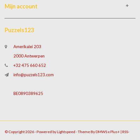
Mijn account
Puzzels123
Amerikalei 203
2000 Antwerpen
+32 475 660 652
info@puzzels123.com
BE0890389625
© Copyright 2026 - Powered by
Lightspeed
- Theme By
DMWS
x
Plus+
|
RSS-