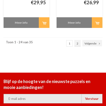
€29,95
€26,99
Meer info
Meer info
Toon 1 - 24 van 35
1
2
Volgende
Blijf op de hoogte van de nieuwste puzzels en
mooie aanbiedingen!
Verstuur