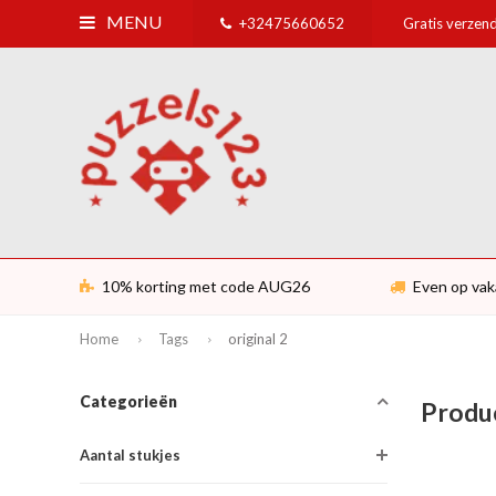
MENU
+32475660652
Gratis verzend
10% korting met code AUG26
Even op vak
Home
Tags
original 2
Categorieën
Produc
Aantal stukjes