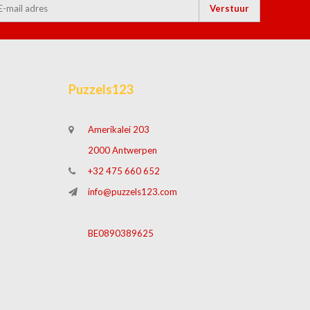
Verstuur
Puzzels123
Amerikalei 203
2000 Antwerpen
+32 475 660 652
info@puzzels123.com
BE0890389625