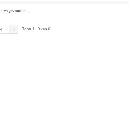
cten gevonden!...
Toon 1 - 0 van 0
4