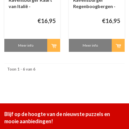
van Italië -
Regenboogbergen -
Zoetigheden - 1000
China - 1000 stukjes
stukjes
€16,95
€16,95
Meer info
Meer info
Toon 1 - 6 van 6
Blijf op de hoogte van de nieuwste puzzels en
mooie aanbiedingen!