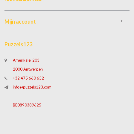
Mijn account
Puzzels123
Amerikalei 203
2000 Antwerpen
+32 475 660 652
info@puzzels123.com
BE0890389625