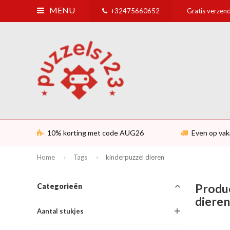
MENU
+32475660652
Gratis verzend
10% korting met code AUG26
Even op vak
Home
Tags
kinderpuzzel dieren
Produ
Categorieën
diere
Aantal stukjes