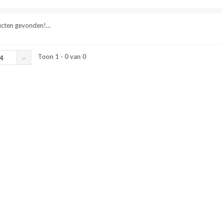
cten gevonden!...
Toon 1 - 0 van 0
4