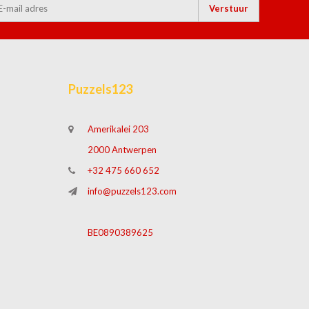
Verstuur
Puzzels123
Amerikalei 203
2000 Antwerpen
+32 475 660 652
info@puzzels123.com
BE0890389625