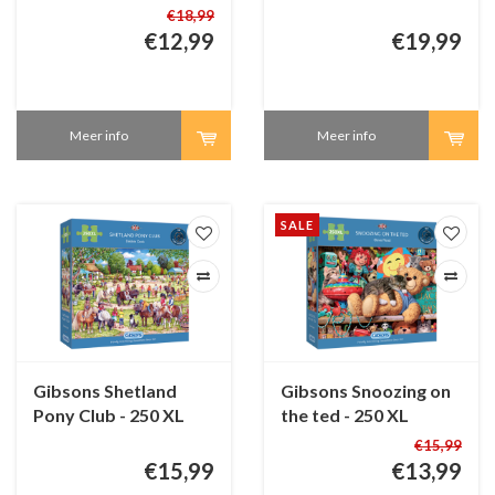
100 XL stukjes
500 XL stukjes
€18,99
€12,99
€19,99
Meer info
Meer info
SALE
Gibsons Shetland
Gibsons Snoozing on
Pony Club - 250 XL
the ted - 250 XL
stukjes
stukjes
€15,99
€15,99
€13,99