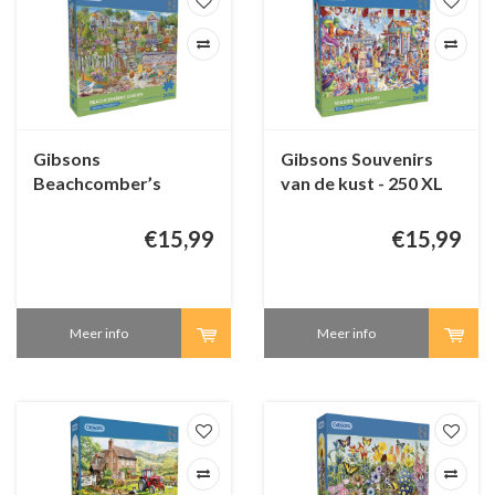
Gibsons
Gibsons Souvenirs
Beachcomber’s
van de kust - 250 XL
Garden - 250 XL
stukjes
stukjes
€15,99
€15,99
Meer info
Meer info