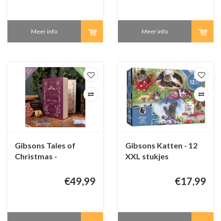
Meer info
Meer info
Gibsons Tales of
Gibsons Katten - 12
Christmas -
XXL stukjes
Adventskalender - 24
originele puzzeltjes
€49,99
€17,99