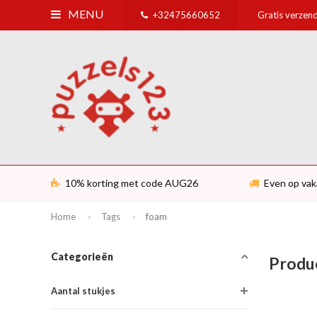
MENU
+32475660652
Gratis verzend
10% korting met code AUG26
Even op vak
Home
Tags
foam
Categorieën
Produ
Aantal stukjes