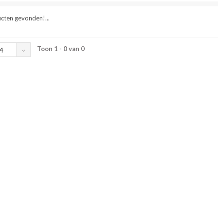
cten gevonden!...
Toon 1 - 0 van 0
4