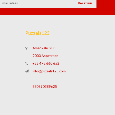
Verstuur
Puzzels123
Amerikalei 203
2000 Antwerpen
+32 475 660 652
info@puzzels123.com
BE0890389625