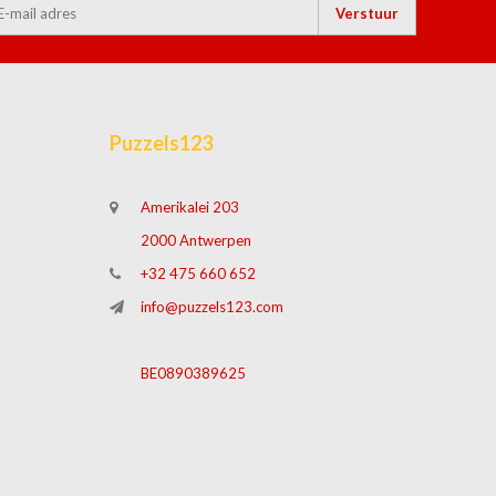
Verstuur
Puzzels123
Amerikalei 203
2000 Antwerpen
+32 475 660 652
info@puzzels123.com
BE0890389625