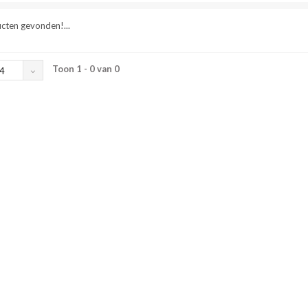
cten gevonden!...
Toon 1 - 0 van 0
4