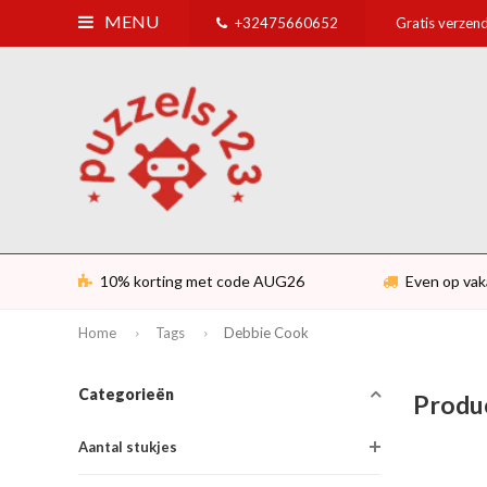
MENU
+32475660652
Gratis verzend
10% korting met code AUG26
Even op vak
Home
Tags
Debbie Cook
Categorieën
Produ
Aantal stukjes