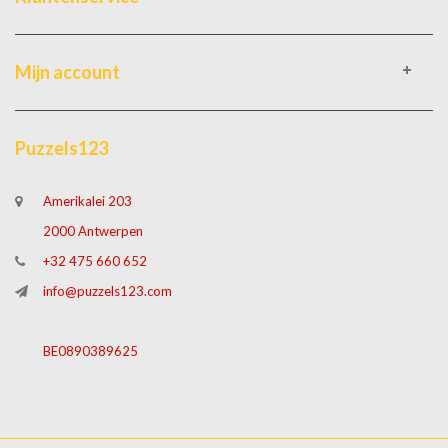
Mijn account
Puzzels123
Amerikalei 203
2000 Antwerpen
+32 475 660 652
info@puzzels123.com
BE0890389625