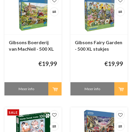
Gibsons Boerderij
Gibsons Fairy Garden
van MacNeil - 500 XL
- 500 XL stukjes
stukjes
€19,99
€19,99
Meer info
Meer info
SALE