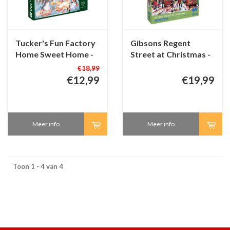
Tucker's Fun Factory
Gibsons Regent
Home Sweet Home -
Street at Christmas -
100 XL stukjes
500 XL stukjes
€18,99
€12,99
€19,99
Meer info
Meer info
Toon 1 - 4 van 4