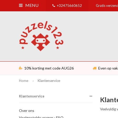
MENU
+32475660652
Gratis verzend
10% korting met code AUG26
Even op vak
Home
Klantenservice
Klantenservice
Klant
Veelvuldig
Over ons
Veelgestelde vragen - FAQ