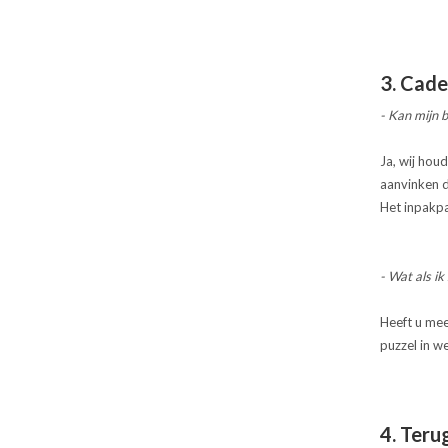
3. Cad
- Kan mijn 
Ja, wij hou
aanvinken d
Het inpakpap
- Wat als i
Heeft u mee
puzzel in w
4. Ter