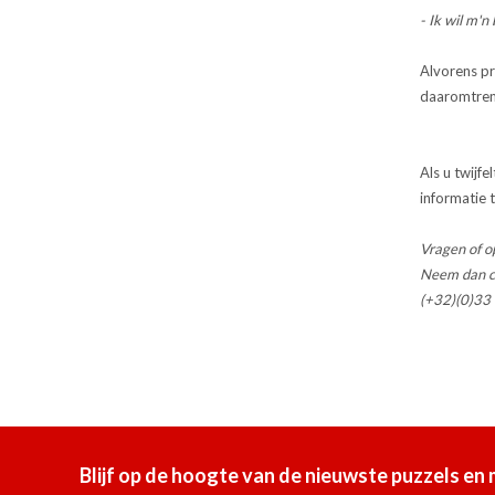
- Ik wil m'n
Alvorens pr
daaromtrent
Als u twijf
informatie 
Vragen of 
Neem dan co
(+32)(0)33
Blijf op de hoogte van de nieuwste puzzels en