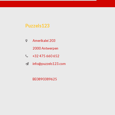
Puzzels123
Amerikalei 203
2000 Antwerpen
+32 475 660 652
info@puzzels123.com
BE0890389625