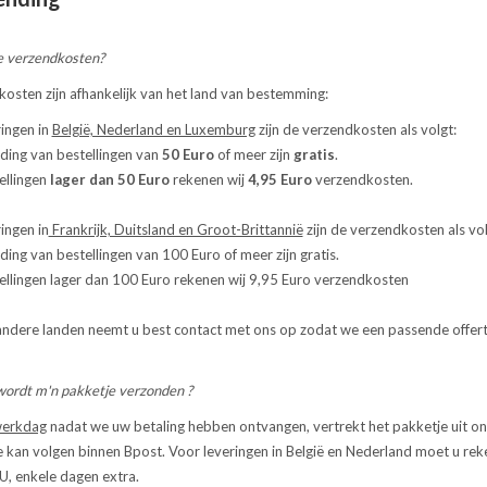
de verzendkosten?
osten zijn afhankelijk van het land van bestemming:
ringen in
België, Nederland en Luxemburg
zijn de verzendkosten als volgt:
ing van bestellingen van
50 Euro
of meer zijn
gratis
.
llingen
lager dan 50 Euro
rekenen wij
4,95 Euro
verzendkosten.
ingen in
Frankrijk, Duitsland en Groot-Brittannië
zijn de verzendkosten als vol
ng van bestellingen van 100 Euro of meer zijn gratis.
lingen lager dan 100 Euro rekenen wij 9,95 Euro verzendkosten
 andere landen neemt u best contact met ons op zodat we een passende offe
rdt m'n pakketje verzonden ?
werkdag
nadat we uw betaling hebben ontvangen, vertrekt het pakketje uit ons
 kan volgen binnen Bpost. Voor leveringen in België en Nederland moet u re
U, enkele dagen extra.