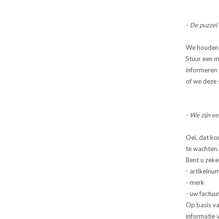
- De puzzel 
We houden ee
Stuur een m
informeren 
of we deze 
- We zijn ee
Oei, dat kom
te wachten. 
Bent u zeke
- artikelnu
- merk
- uw factu
Op basis va
informatie v