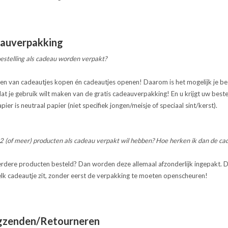
eauverpakking
bestelling als cadeau worden verpakt?
den van cadeautjes kopen én cadeautjes openen! Daarom is het mogelijk je bes
at je gebruik wilt maken van de gratis cadeauverpakking! En u krijgt uw beste
ier is neutraal papier (niet specifiek jongen/meisje of speciaal sint/kerst).
k 2 (of meer) producten als cadeau verpakt wil hebben? Hoe herken ik dan de ca
rdere producten besteld? Dan worden deze allemaal afzonderlijk ingepakt. Do
elk cadeautje zit, zonder eerst de verpakking te moeten openscheuren!
ugzenden/Retourneren