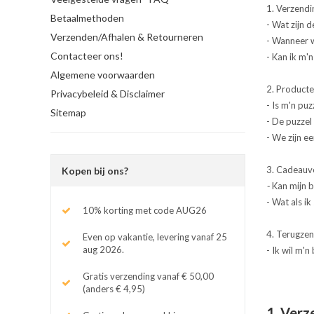
1. Verzendi
Betaalmethoden
- Wat zijn 
Verzenden/Afhalen & Retourneren
- Wanneer 
Contacteer ons!
- Kan ik m'
Algemene voorwaarden
2. Product
Privacybeleid & Disclaimer
- Is m'n pu
Sitemap
- De puzzel 
- We zijn e
3. Cadeauv
Kopen bij ons?
-
Kan mijn b
- Wat als i
10% korting met code AUG26
4. Terugze
Even op vakantie, levering vanaf 25
aug 2026.
- Ik wil m'n
Gratis verzending vanaf € 50,00
(anders € 4,95)
1. Verz