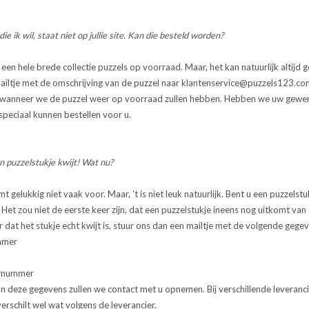
die ik wil, staat niet op jullie site. Kan die besteld worden?
n hele brede collectie puzzels op voorraad. Maar, het kan natuurlijk altijd ge
ailtje met de omschrijving van de puzzel naar
klantenservice@puzzels123.co
wanneer we de puzzel weer op voorraad zullen hebben. Hebben we uw gewens
speciaal kunnen bestellen voor u.
n puzzelstukje kwijt! Wat nu?
t gelukkig niet vaak voor. Maar, 't is niet leuk natuurlijk. Bent u een puzzels
Het zou niet de eerste keer zijn, dat een puzzelstukje ineens nog uitkomt van 
r dat het stukje echt kwijt is, stuur ons dan een mailtje met de volgende gegev
mmer
urnummer
n deze gegevens zullen we contact met u opnemen. Bij verschillende leveranc
erschilt wel wat volgens de leverancier.