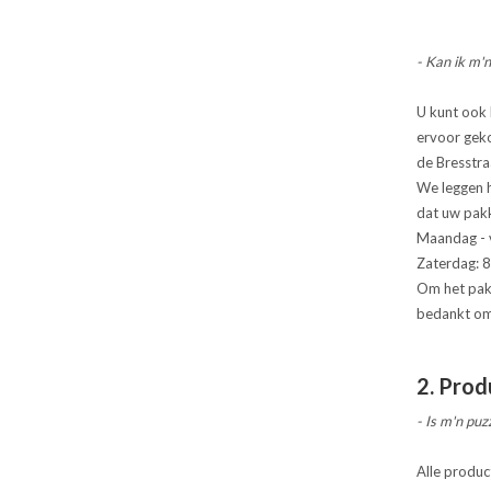
- Kan ik m'
U kunt ook 
ervoor geko
de Bresstra
We leggen h
dat uw pakk
Maandag - v
Zaterdag: 8
Om het pak
bedankt om
2. Prod
- Is m'n puz
Alle produc