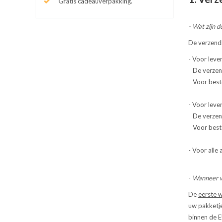
Gratis cadeauverpakking.
- Wat zijn 
De verzendk
- Voor leve
De verzend
Voor beste
- Voor lever
De verzendi
Voor bestel
- Voor alle
-
Wanneer wo
De
eerste 
uw pakketje
binnen de E