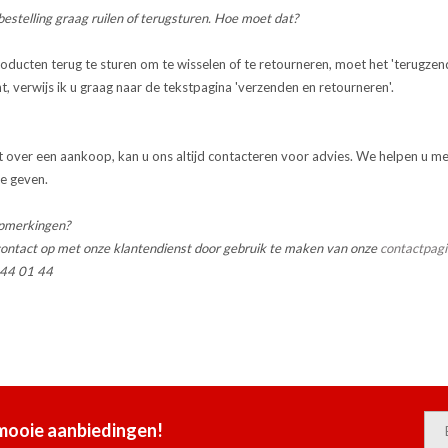
 bestelling graag ruilen of terugsturen. Hoe moet dat?
oducten terug te sturen om te wisselen of te retourneren, moet het 'terugzend
, verwijs ik u graag naar de tekstpagina 'verzenden en retourneren'.
elt over een aankoop, kan u ons altijd contacteren voor advies. We helpen u me
te geven.
opmerkingen?
ntact op met onze klantendienst door gebruik te maken van onze
contactpag
 44 01 44
 mooie aanbiedingen!