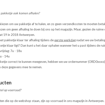
n pakketje ook komen afhalen?
kiezen om uw pakketje af te halen, en zo geen verzendkosten te moeten beta
zen om geen afhaling te doen bij ons op het magazijn. Maar, gezien de ruim
at 19 in 2018 Antwerpen.
et pakketje klaar ter afhaling tijdens de
eerste werkdag
nadat we uw betaling
etje klaar ligt? Dan kunt u het daar ophalen wanneer het u past tijdens de ru
rijdag: 7u - 18u
u - 14u
ketje correct te kunnen meegeven, hebben we uw ordernummer (ORD0xxxx) en
 deze gegevens mee te nemen.
ucten
zel op voorraad?
ten die op de webshop staan, zijn op voorraad in ons magazijn in Antwerpen.