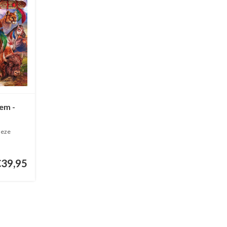
em -
 deze
€39,95