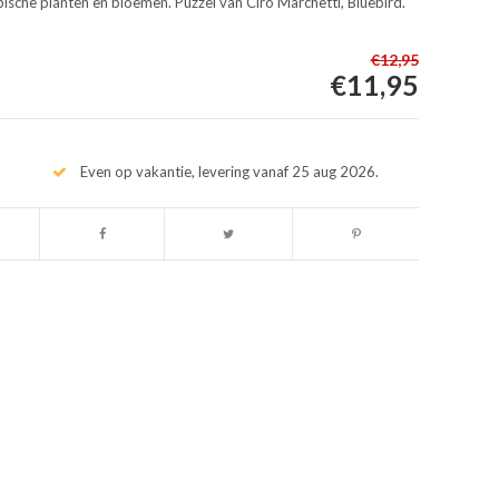
pische planten en bloemen. Puzzel van Ciro Marchetti, Bluebird.
€12,95
€11,95
Even op vakantie, levering vanaf 25 aug 2026.
Afbeelding vergroten