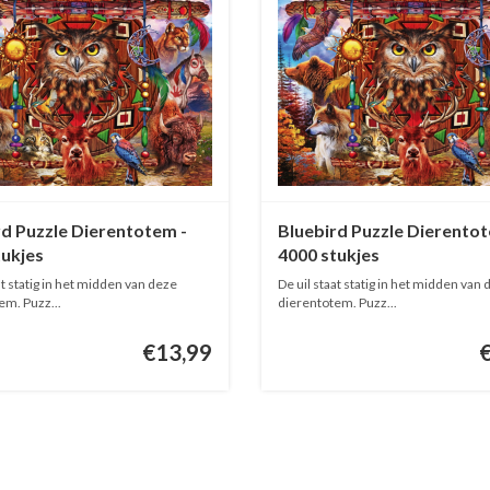
rd Puzzle Dierentotem -
Bluebird Puzzle Dierentot
tukjes
4000 stukjes
at statig in het midden van deze
De uil staat statig in het midden van
em. Puzz...
dierentotem. Puzz...
€13,99