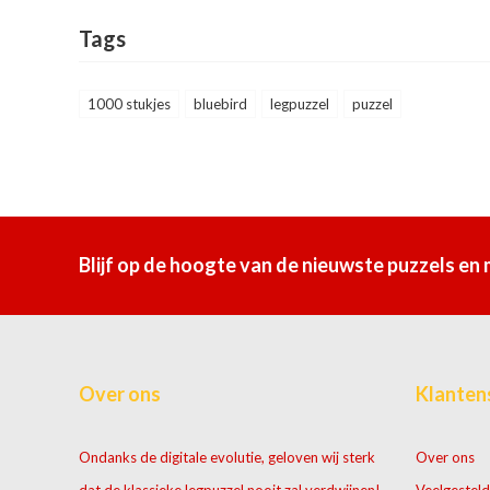
Tags
1000 stukjes
bluebird
legpuzzel
puzzel
Blijf op de hoogte van de nieuwste puzzels en
Over ons
Klanten
Ondanks de digitale evolutie, geloven wij sterk
Over ons
dat de klassieke legpuzzel nooit zal verdwijnen!
Veelgesteld