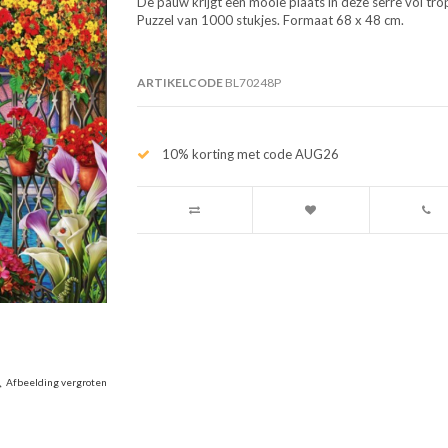
De pauw krijgt een mooie plaats in deze serre vol tro
Puzzel van 1000 stukjes. Formaat 68 x 48 cm.
ARTIKELCODE
BL70248P
10% korting met code AUG26
Afbeelding vergroten