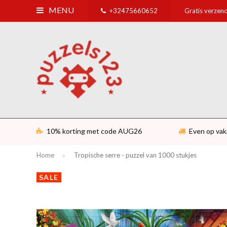
MENU
+32475660652
Gratis verzend
10% korting met code AUG26
Even op vak
Home
Tropische serre - puzzel van 1000 stukjes
SALE