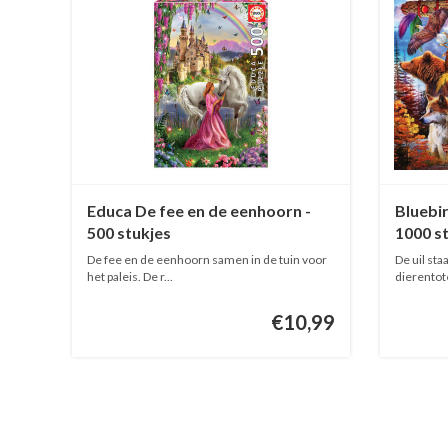
Educa De fee en de eenhoorn -
Bluebi
500 stukjes
1000 s
De fee en de eenhoorn samen in de tuin voor
De uil sta
het paleis. De r...
dierentot
€10,99