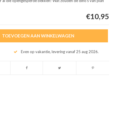
naar al die opengesperde bekken! Wat zouden de dino's van plan
€10,95
TOEVOEGEN AAN WINKELWAGEN
Even op vakantie, levering vanaf 25 aug 2026.
Afbeelding vergroten