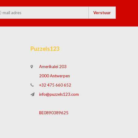
Verstuur
Puzzels123
Amerikalei 203
2000 Antwerpen
+32 475 660 652
info@puzzels123.com
BE0890389625