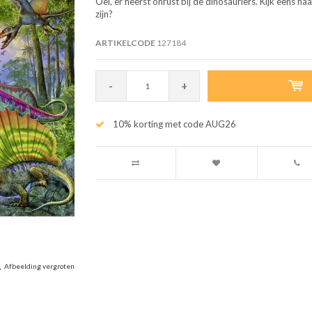
Oei, er heerst onrust bij de dinosauriërs. Kijk eens 
zijn?
ARTIKELCODE
127184
-
+
10% korting met code AUG26
Afbeelding vergroten