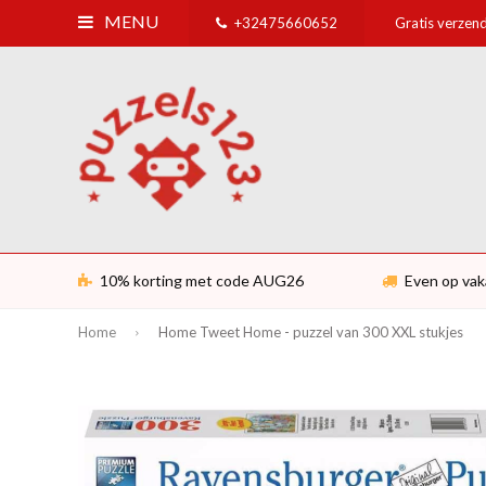
MENU
+32475660652
Gratis verzend
10% korting met code AUG26
Even op vak
Home
Home Tweet Home - puzzel van 300 XXL stukjes