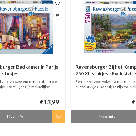
burger Badkamer in Parijs
Ravensburger Bij het Kamp
L stukjes
750 XL stukjes - Exclusivite
l voor volwassenen met extra grote
Een puzzel voor volwassenen met ext
jes. De stukjes zijn makkelijker
puzzelstukjes. De stukjes zijn makkel
ar.
hanteerbaar. De afgewerkte puzzel heeft
hetzelfde formaat als een puzzel van
€13,99
€
stukjes. Elk stukje is dubbel zo groot 
standaard stukje.
Meer info
Meer info