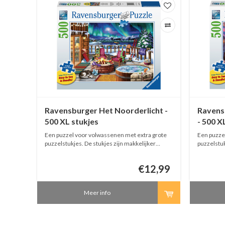
 750
Ravensburger Het Noorderlicht -
Ravens
500 XL stukjes
- 500 X
grote
Een puzzel voor volwassenen met extra grote
Een puzze
er
puzzelstukjes. De stukjes zijn makkelijker
puzzelstuk
hanteerbaar.
hanteerba
00
6,99
€12,99
 een
Meer info