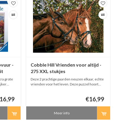
vuur -
Cobble Hill Vrienden voor altijd -
Rave
it
275 XXL stukjes
XL st
ra grote
Deze 2 prachtige paarden neuzen elkaar, echte
Een puz
ijker
vrienden voor het leven. Deze puzzel hoort
puzzels
thuis in het speciale gamma 'puzzelen voor
hanteer
 1500
volwassenen'. De puzzelstukjes van deze
16,99
€16,99
als een
puzzel zijn 4x zo groot als een standaard
puzzelstukje van 1000 stukjes.
Meer info