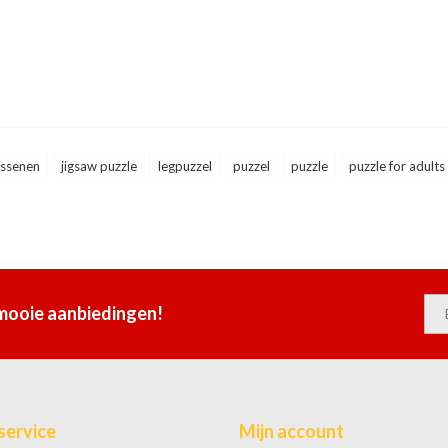
assenen
jigsaw puzzle
legpuzzel
puzzel
puzzle
puzzle for adults
 mooie aanbiedingen!
service
Mijn account