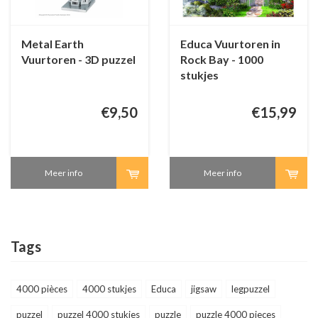
Metal Earth
Educa Vuurtoren in
Vuurtoren - 3D puzzel
Rock Bay - 1000
stukjes
€9,50
€15,99
Meer info
Meer info
Tags
4000 pièces
4000 stukjes
Educa
jigsaw
legpuzzel
puzzel
puzzel 4000 stukjes
puzzle
puzzle 4000 pieces