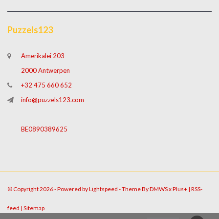
Puzzels123
Amerikalei 203
2000 Antwerpen
+32 475 660 652
info@puzzels123.com
BE0890389625
© Copyright 2026 - Powered by
Lightspeed
- Theme By
DMWS
x
Plus+
|
RSS-
feed
|
Sitemap