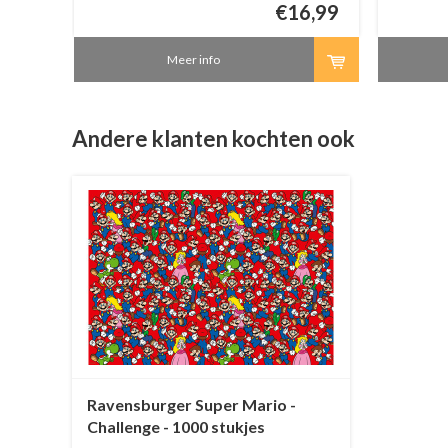
7,50
€16,99
1960! Veel plezier met deze Ravensburger
1950! Vee
puzzel van 1000 stukjes.
puzzel van
Meer info
Andere klanten kochten ook
Ravensburger Super Mario -
Challenge - 1000 stukjes