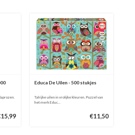
000
Educa De Uilen - 500 stukjes
klaprozen.
Talrijke uilen in vrolijke kleuren. Puzzel van
het merk Educ...
€15,99
€11,50