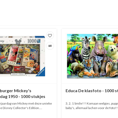
burger Mickey's
Educa De klasfoto - 1000 s
dag 1950 - 1000 stukjes
erjaardag van Mickey met deze unieke
3, 2, 1 Smile!!! Komaan welpjes, pupp
de Disney Collector's Edition.
baby's, allemaal lachen voor de foto!!
e details in deze uitzonderlijke
neushoorn steelt hier wel de show!
 die Mickey's verjaardag viert in