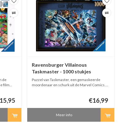
Ravensburger Villainous
Raven
Taskmaster - 1000 stukjes
1000 
n de
Puzzel van Taskmaster, een gemaskeerde
Puzzel van Hela uit Thor en R
e film
moordenaar en schurk uit de Marvel Comics.
alle Di
uzzel van
Ontdek alle Disney Villainous puzzels van
Ravensb
Ravensburger. Puzzel van 1000 stukjes.
15,95
€16,99
Meer info