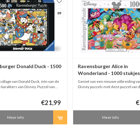
burger Donald Duck - 1500
Ravensburger Alice in
Wonderland - 1000 stukjes
collage van Donald Duck, één van de
Geniet van een nieuwe uitbreiding va
akters van Disney. Puzzel van
Disney puzzels met deze puzzel van d
jes van Ravensburger. Afmeting:
Alice in Wonderland. Ravensburger p
1000 stukjes.
€21,99
€
Meer info
Meer info