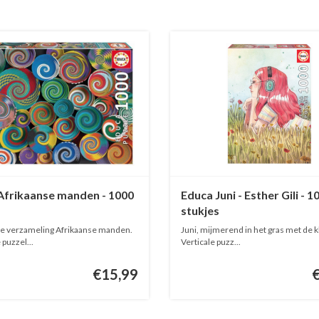
Afrikaanse manden - 1000
Educa Juni - Esther Gili - 1
s
stukjes
e verzameling Afrikaanse manden.
Juni, mijmerend in het gras met de 
Kleurrijke puzzel...
Verticale puzz...
€15,99