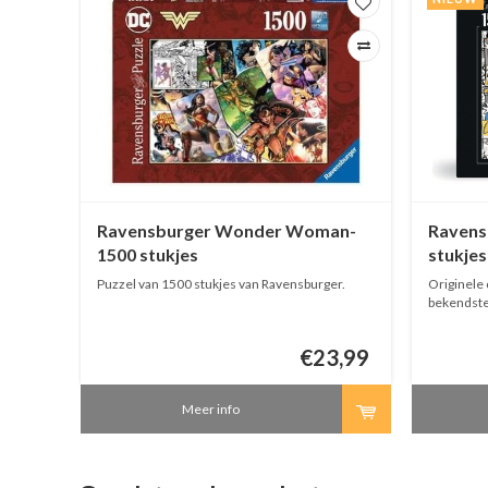
00
Ravensburger Wonder Woman-
Ravens
1500 stukjes
stukjes
le van
Puzzel van 1500 stukjes van Ravensburger.
Originele 
de
bekendste kar
kele
1500 stuk
80x60 cm
8,95
€23,99
Meer info