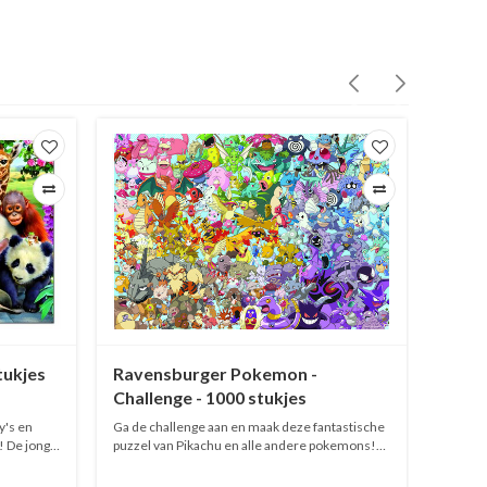
tukjes
Ravensburger Pokemon -
Educa
Challenge - 1000 stukjes
1000 
y's en
Ga de challenge aan en maak deze fantastische
Verken 
! De jonge
puzzel van Pikachu en alle andere pokemons!
Yasaka Pagode
Ravensburger puzzel van 1000 stukjes.
1000 st