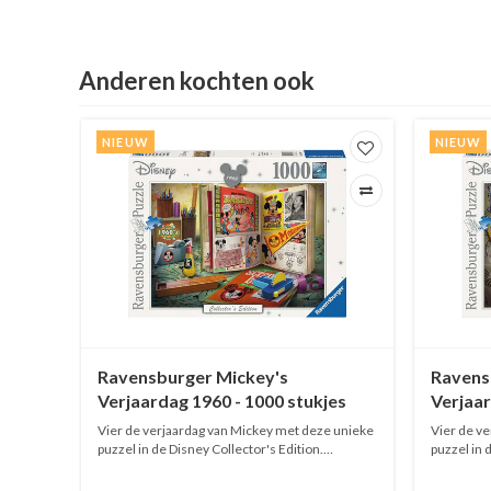
Anderen kochten ook
NIEUW
NIEUW
00
Ravensburger Mickey's
Ravens
Verjaardag 1960 - 1000 stukjes
Verjaar
Vier de verjaardag van Mickey met deze unieke
Vier de v
puzzel in de Disney Collector's Edition.
puzzel in 
Bewonder de details in deze uitzonderlijke
Bewonder d
afbeelding die Mickey's verjaardag viert in
afbeelding