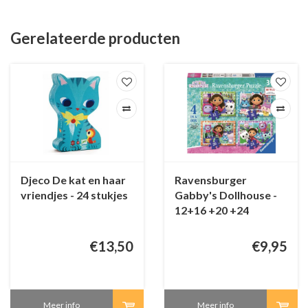
Gerelateerde producten
Djeco De kat en haar
Ravensburger
vriendjes - 24 stukjes
Gabby's Dollhouse -
12+16 +20 +24
stukjes
€13,50
€9,95
Meer info
Meer info