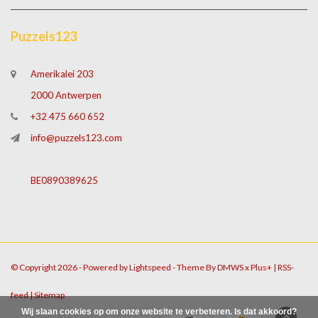
Puzzels123
Amerikalei 203
2000 Antwerpen
+32 475 660 652
info@puzzels123.com
BE0890389625
© Copyright 2026 - Powered by
Lightspeed
- Theme By
DMWS
x
Plus+
|
RSS-
feed
|
Sitemap
Wij slaan cookies op om onze website te verbeteren. Is dat akkoord?