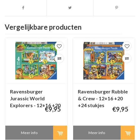
Vergelijkbare producten
Ravensburger
Ravensburger Rubble
Jurassic World
& Crew - 12+16 +20
Explorers - 12+16 +20
+24 stukjes
€9,95
€9,95
+24 stukjes
Meer info
Meer info