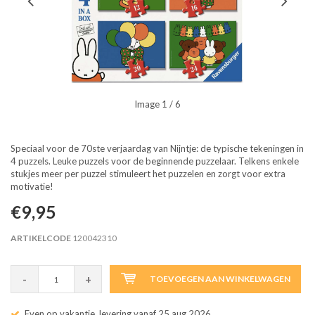
Image
1
/ 6
Speciaal voor de 70ste verjaardag van Nijntje: de typische tekeningen in
4 puzzels. Leuke puzzels voor de beginnende puzzelaar. Telkens enkele
stukjes meer per puzzel stimuleert het puzzelen en zorgt voor extra
motivatie!
€9,95
ARTIKELCODE
120042310
-
+
TOEVOEGEN AAN WINKELWAGEN
Even op vakantie, levering vanaf 25 aug 2026.