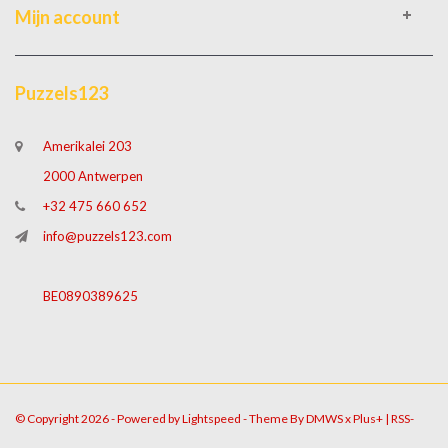
Mijn account
Puzzels123
Amerikalei 203
2000 Antwerpen
+32 475 660 652
info@puzzels123.com
BE0890389625
© Copyright 2026 - Powered by
Lightspeed
- Theme By
DMWS
x
Plus+
|
RSS-