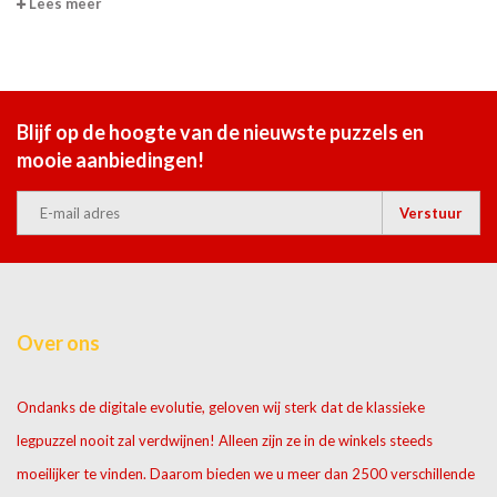
uitdaging van formaat.
Lees meer
V-cube heeft het landschap van de kubussen
hertekend. Waar vroeger Rubik's de absolute
wereldtop was, blijkt V-cube een mooi
alternatief te zijn! Dankzij de innovatieve
Blijf op de hoogte van de nieuwste puzzels en
constructie gaan ze veel verder dan de
mooie aanbiedingen!
traditionele 3x3 kubus.
Verstuur
Flat of Pillow
De V-cube komt tradioneel in 2 verschillende structuren. Ofwel kies je
voor het klassieke platte model, of je gaat voor de meer afgeronde
kubus. Zeker voor de grotere modellen is deze "pillow"-versie aan te
raden!
Over ons
Ondanks de digitale evolutie, geloven wij sterk dat de klassieke
legpuzzel nooit zal verdwijnen! Alleen zijn ze in de winkels steeds
moeilijker te vinden. Daarom bieden we u meer dan 2500 verschillende