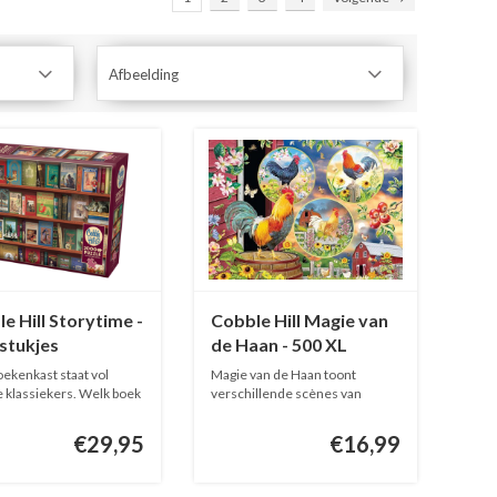
Afbeelding
e Hill Storytime -
Cobble Hill Magie van
stukjes
de Haan - 500 XL
stukjes
ekenkast staat vol
Magie van de Haan toont
re klassiekers. Welk boek
verschillende scènes van
hanen op d...
€29,95
€16,99