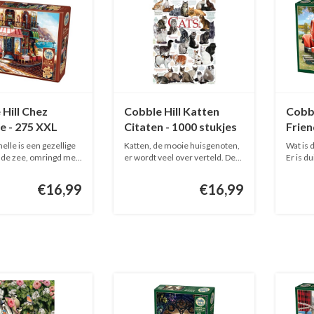
Hill Chez
Cobble Hill Katten
Cobbl
e - 275 XXL
Citaten - 1000 stukjes
Frien
s
elle is een gezellige
Katten, de mooie huisgenoten,
Wat is 
 de zee, omringd me...
er wordt veel over verteld. De...
Er is du
€16,99
€16,99