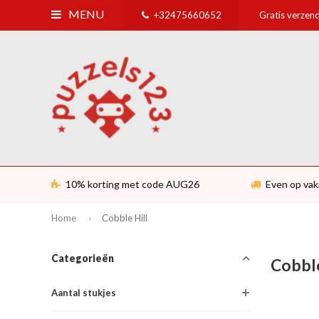
MENU
+32475660652
Gratis verzend
10% korting met code AUG26
Even op vak
Home
Cobble Hill
Categorieën
Cobble
Aantal stukjes