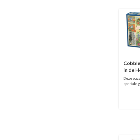
Cobble 
in de H
stukje
Deze puzze
speciale 
voor...