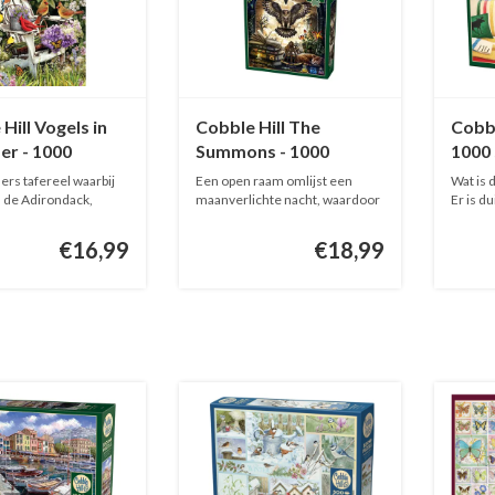
Hill Vogels in
Cobble Hill The
Cobbl
er - 1000
Summons - 1000
1000 
s
stukjes
rs tafereel waarbij
Een open raam omlijst een
Wat is 
, de Adirondack,
maanverlichte nacht, waardoor
Er is du
een ...
€16,99
€18,99