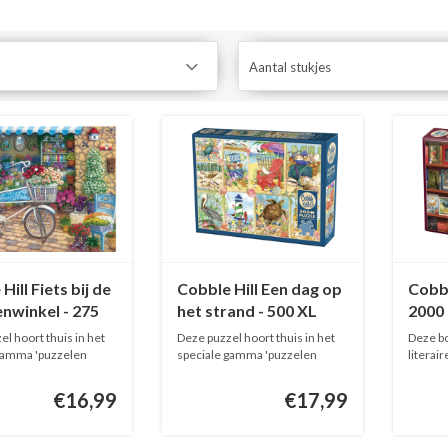
Aantal stukjes
Hill Fiets bij de
Cobble Hill Een dag op
Cobbl
nwinkel - 275
het strand - 500 XL
2000 
ukjes
stukjes
l hoort thuis in het
Deze puzzel hoort thuis in het
Deze bo
gamma 'puzzelen
speciale gamma 'puzzelen
literai
voor...
p...
€16,99
€17,99