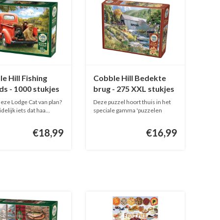
e Hill Fishing
Cobble Hill Bedekte
ds - 1000 stukjes
brug - 275 XXL stukjes
deze Lodge Cat van plan?
Deze puzzel hoort thuis in het
idelijk iets dat haa...
speciale gamma 'puzzelen
voor...
€18,99
€16,99