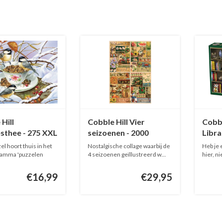
Hill
Cobble Hill Vier
Cobbl
sthee - 275 XXL
seizoenen - 2000
Libra
s
stukjes
stukj
l hoort thuis in het
Nostalgische collage waarbij de
Heb je 
gamma 'puzzelen
4 seizoenen geïllustreerd w...
hier, ni
€16,99
€29,95