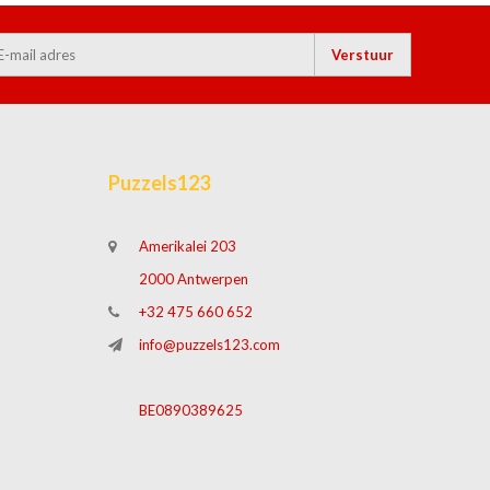
Verstuur
Puzzels123
Amerikalei 203
2000 Antwerpen
+32 475 660 652
info@puzzels123.com
BE0890389625