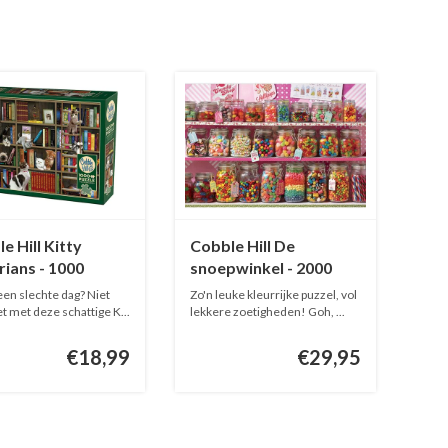
e Hill Kitty
Cobble Hill De
rians - 1000
snoepwinkel - 2000
es
stukjes
een slechte dag? Niet
Zo'n leuke kleurrijke puzzel, vol
et met deze schattige K...
lekkere zoetigheden! Goh, ...
€18,99
€29,95