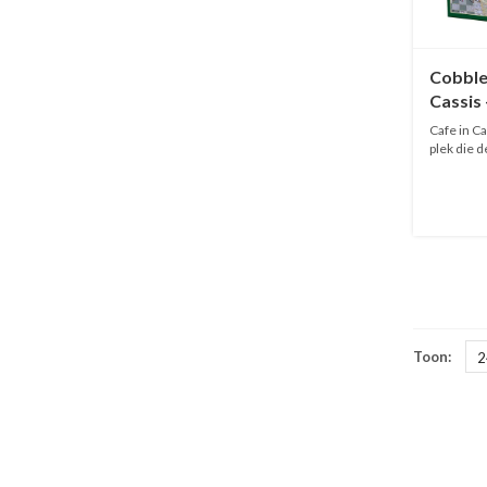
Cobble 
Cassis 
Cafe in Ca
plek die d
Toon:
2