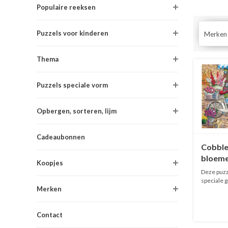
Populaire reeksen
Puzzels voor kinderen
Merken
Thema
Puzzels speciale vorm
Opbergen, sorteren, lijm
Cadeaubonnen
Cobble 
bloeme
Koopjes
XXL st
Deze puzze
speciale 
Merken
voor...
Contact