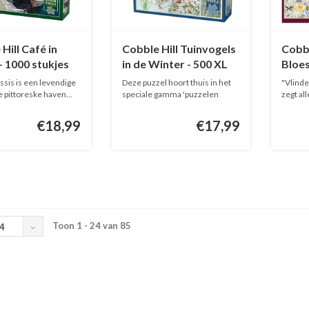
Hill Café in
Cobble Hill Tuinvogels
Cobbl
- 1000 stukjes
in de Winter - 500 XL
Bloe
stukjes
stukj
ssis is een levendige
Deze puzzel hoort thuis in het
"Vlinde
e pittoreske haven...
speciale gamma 'puzzelen
zegt all
voor...
€18,99
€17,99
Toon 1 - 24 van 85
4