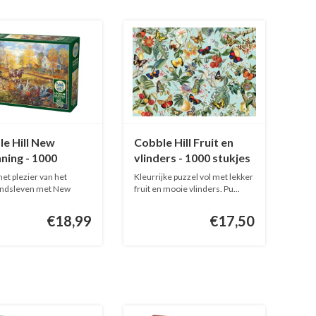
e Hill New
Cobble Hill Fruit en
ning - 1000
vlinders - 1000 stukjes
es
het plezier van het
Kleurrijke puzzel vol met lekker
landsleven met New
fruit en mooie vlinders. Pu...
n...
€18,99
€17,50