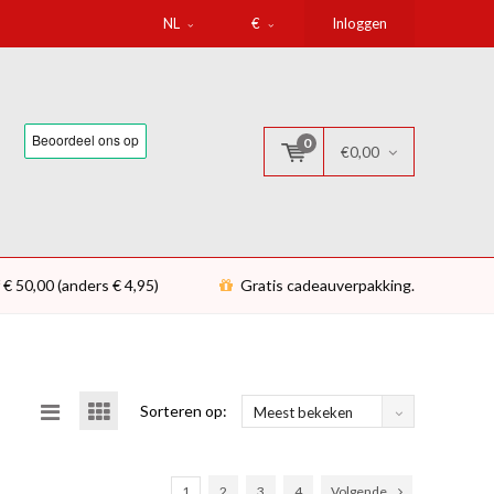
NL
€
Inloggen
0
€0,00
 € 50,00 (anders € 4,95)
Gratis cadeauverpakking.
Sorteren op:
Meest bekeken
1
2
3
4
Volgende