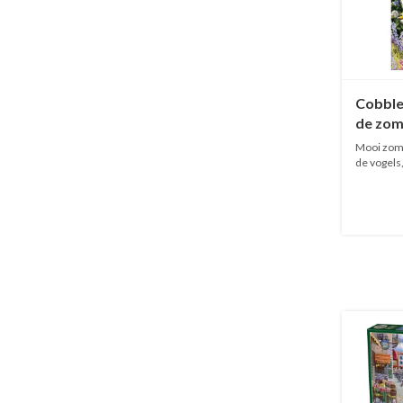
Cobble 
de zom
stukje
Mooi zome
de vogels
genie...