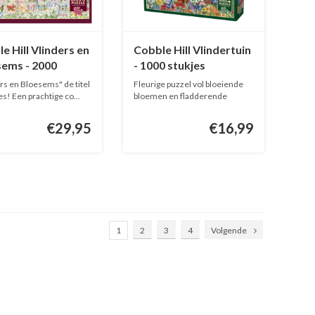
e Hill Vlinders en
Cobble Hill Vlindertuin
sems - 2000
- 1000 stukjes
es
rs en Bloesems" de titel
Fleurige puzzel vol bloeiende
es! Een prachtige co...
bloemen en fladderende
vlinder...
€29,95
€16,99
1
2
3
4
Volgende