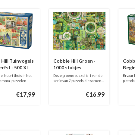
Hill Tuinvogels
Cobble Hill Groen -
Cobbl
erfst - 500 XL
1000 stukjes
Begin
s
stukj
l hoort thuis in het
Deze groene puzzel is 1 van de
Ervaar 
gamma 'puzzelen
serie van 7 puzzels die samen...
platte
Beginni
€17,99
€16,99