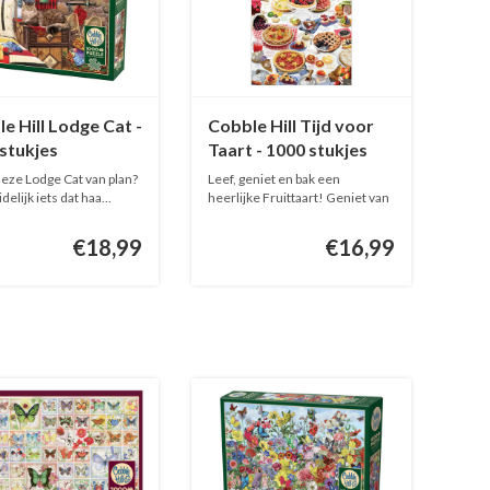
e Hill Lodge Cat -
Cobble Hill Tijd voor
stukjes
Taart - 1000 stukjes
deze Lodge Cat van plan?
Leef, geniet en bak een
idelijk iets dat haa...
heerlijke Fruittaart! Geniet van
elk...
€18,99
€16,99