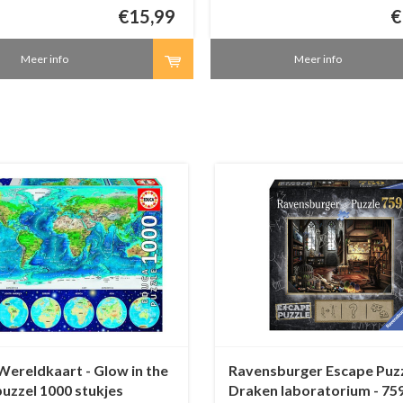
€15,99
€
Meer info
Meer info
Wereldkaart - Glow in the
Ravensburger Escape Puzz
uzzel 1000 stukjes
Draken laboratorium - 75