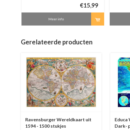
stukjes.
1,50
€15,99
Meer info
Gerelateerde producten
Ravensburger Wereldkaart uit
Educa 
1594 - 1500 stukjes
Dark- p