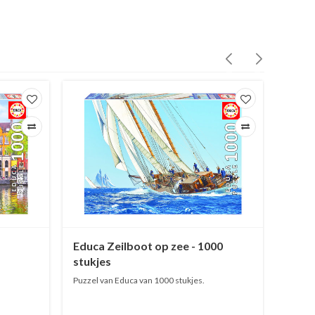
Educa Zeilboot op zee - 1000
Educ
stukjes
- 100
Puzzel van Educa van 1000 stukjes.
Puzzel 