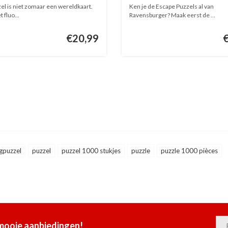
stukjes
el is niet zomaar een wereldkaart.
Ken je de Escape Puzzels al van
 fluo...
Ravensburger? Maak eerst de ...
€20,99
gpuzzel
puzzel
puzzel 1000 stukjes
puzzle
puzzle 1000 pièces
 mooie aanbiedingen!