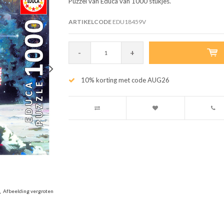
Puzzel van Educa van 1000 stukjes.
ARTIKELCODE
EDU18459V
-
+
10% korting met code AUG26
Afbeelding vergroten