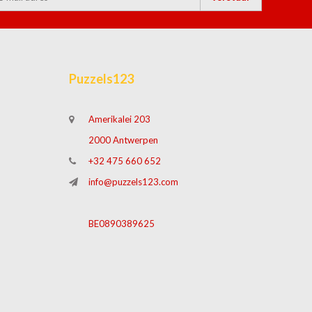
Puzzels123
Amerikalei 203
2000 Antwerpen
+32 475 660 652
info@puzzels123.com
BE0890389625