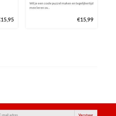
Wil je een coole puzzel maken en tegelijkertijd
mee leren ov...
€15,95
€15,99
Verstuur