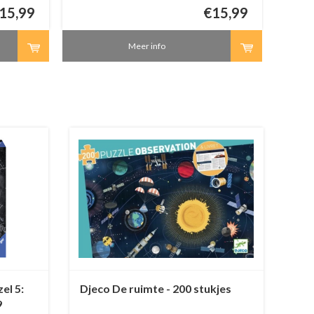
15,99
€15,99
Meer info
el 5:
Djeco De ruimte - 200 stukjes
9