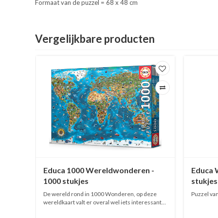
Formaat van de puzzel = 68 x 48 cm
Vergelijkbare producten
500
Educa 1000 Wereldwonderen -
Educa W
1000 stukjes
stukjes
 leven!
De wereld rond in 1000 Wonderen, op deze
Puzzel van
wereldkaart valt er overal wel iets interessants
te ontdekken! Puzzel van Educa van 1000