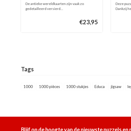
De antieke wereldkaarten zijn vaak zo
Deze puzz
gedetailleerd versierd...
Dankzij het
€23,95
Tags
1000
1000 pièces
1000 stukjes
Educa
jigsaw
le
Blijf op de hoogte van de nieuwste puzzels en