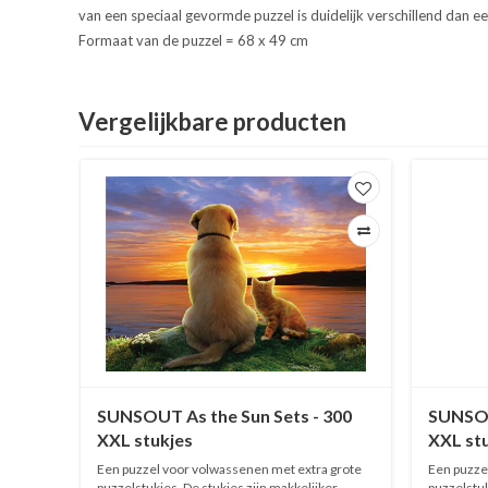
van een speciaal gevormde puzzel is duidelijk verschillend dan e
Formaat van de puzzel = 68 x 49 cm
Vergelijkbare producten
0 XL
SUNSOUT As the Sun Sets - 300
SUNSOU
XXL stukjes
XXL st
 grote
Een puzzel voor volwassenen met extra grote
Een puzze
 2x zo
puzzelstukjes. De stukjes zijn makkelijker
puzzelstuk