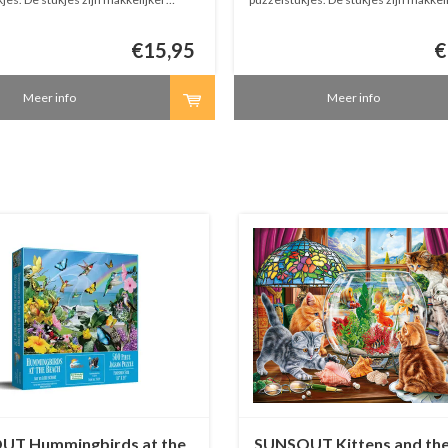
ar.
hanteerbaar.
€15,95
€
Meer info
Meer info
T Hummingbirds at the
SUNSOUT Kittens and th