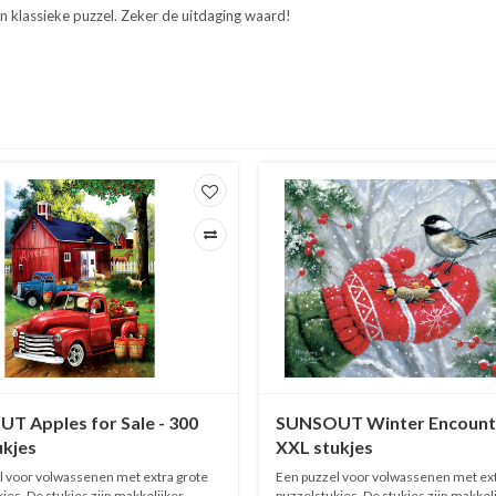
en klassieke puzzel. Zeker de uitdaging waard!
T Apples for Sale - 300
SUNSOUT Winter Encounte
ukjes
XXL stukjes
l voor volwassenen met extra grote
Een puzzel voor volwassenen met ext
jes. De stukjes zijn makkelijker
puzzelstukjes. De stukjes zijn makkel