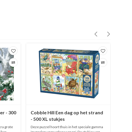
r - 300
Cobble Hill Een dag op het strand
SUNS
- 500 XL stukjes
stukj
ra grote
Deze puzzel hoort thuis in het speciale gamma
Een puz
ijker
'puzzelen voor volwassenen'. De stukjes van
puzzels