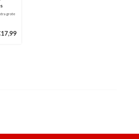
es
tra grote
€17,99