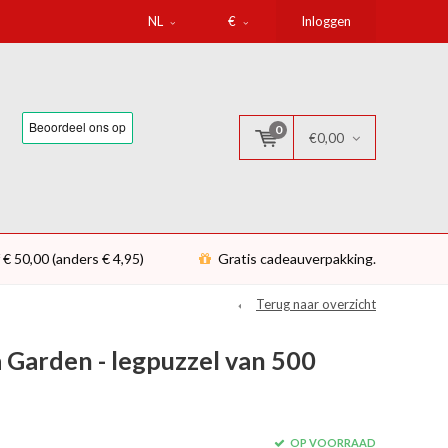
NL
€
Inloggen
0
€0,00
 € 50,00 (anders € 4,95)
Gratis cadeauverpakking.
Terug naar overzicht
a Garden - legpuzzel van 500
OP VOORRAAD