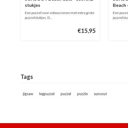
stukjes
Beach 
Een puzzel voor volwassenen met extra grote
Een puzze
puzzelstukjes. D...
puzzelstuk
€15,95
Tags
jigsaw
legpuzzel
puzzel
puzzle
sunsout