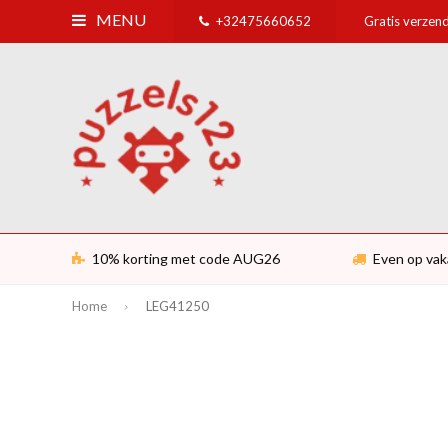
MENU
+32475660652
Gratis verzend
10% korting met code AUG26
Even op vak
Home
LEG41250