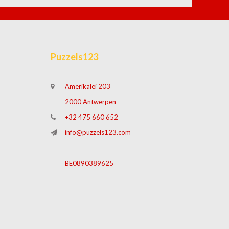
Puzzels123
Amerikalei 203
2000 Antwerpen
+32 475 660 652
info@puzzels123.com
BE0890389625