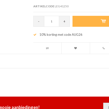
ARTIKELCODE
LEG41250
-
+
10% korting met code AUG26
 mooie aanbiedingen!