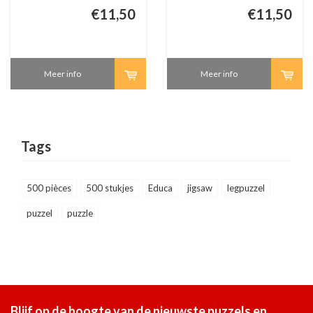
€11,50
€11,50
Meer info
Meer info
Tags
500 pièces
500 stukjes
Educa
jigsaw
legpuzzel
puzzel
puzzle
Blijf op de hoogte van de nieuwste puzzels en